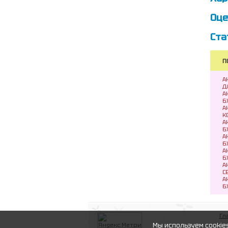
Оце
Ста
П
А
Д
А
6
А
K
А
6
А
6
А
6
А
С
А
6
Гл
Мы используем cookie