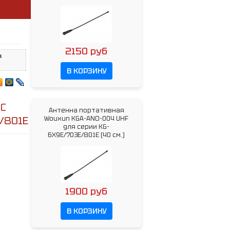
2150 руб
я
В КОРЗИНУ
3С
Антенна портативная
/801E
Wouxun KGA-ANO-004 UHF
для серии KG-
6X9E/703E/801E (40 см.)
1900 руб
В КОРЗИНУ