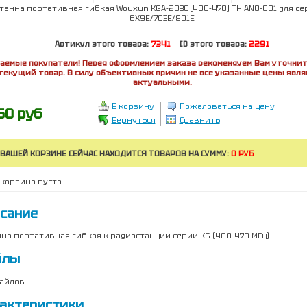
тенна портативная гибкая Wouxun KGA-203С (400-470) TH ANO-001 для се
6X9E/703E/801E
Артикул этого товара:
7341
ID этого товара:
2291
аемые покупатели! Перед оформлением заказа рекомендуем Вам уточнит
текущий товар. В силу объективных причин не все указанные цены явл
актуальными.
В корзину
Пожаловаться на цену
60 руб
Вернуться
Сравнить
 ВАШЕЙ КОРЗИНЕ СЕЙЧАС НАХОДИТСЯ ТОВАРОВ НА СУММУ:
0 РУБ
корзина пуста
сание
на портативная гибкая к радиостанции серии KG (400-470 МГц)
йлы
айлов
актеристики