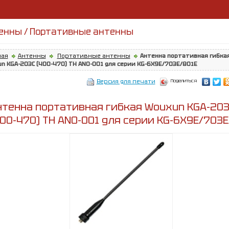
енны / Портативные антенны
ная
Антенны
Портативные антенны
Антенна портативная гибка
n KGA-203С (400-470) TH ANO-001 для серии KG-6X9E/703E/801E
Поделиться
Версия для печати
нтенна портативная гибкая Wouxun KGA-20
400-470) TH ANO-001 для серии KG-6X9E/703E