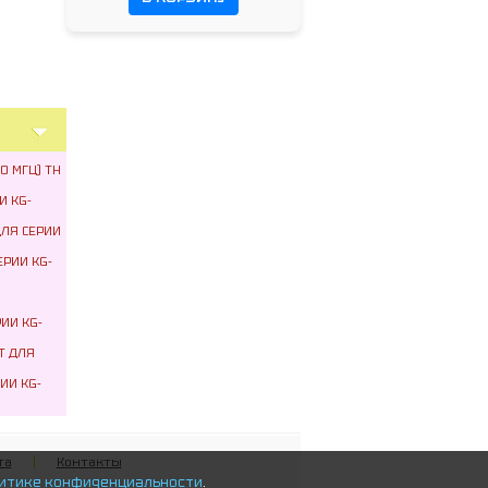
0 МГЦ) TH
И KG-
ДЛЯ СЕРИИ
ЕРИИ KG-
ИИ KG-
T ДЛЯ
ИИ KG-
та
Контакты
итике конфиденциальности
.