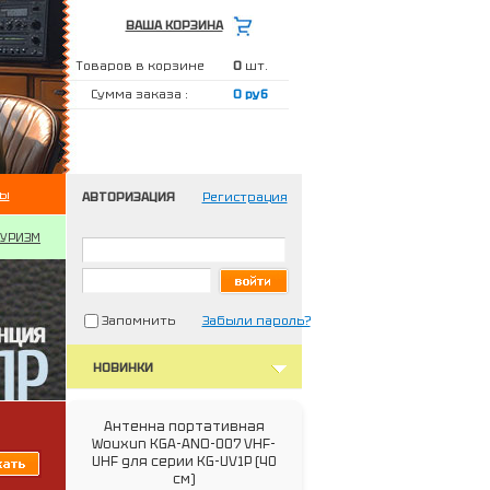
ВАША КОРЗИНА
Товаров в корзине
0
шт.
Сумма заказа :
0 руб
ты
АВТОРИЗАЦИЯ
Регистрация
ТУРИЗМ
Запомнить
Забыли пароль?
НОВИНКИ
Антенна портативная
Wouxun KGA-ANO-007 VHF-
UHF для серии KG-UV1P (40
см)