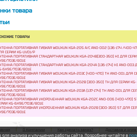
нки товара
тьи
ОХОЖИЕ ТОВАРЫ
НТЕННА ПОРТАТИВНАЯ ГИБКАЯ WOUXUN KGA-205 A/С ANO-002 (136-174 /400-47
ЛЯ СЕРИИ KG-UVD1/P
НТЕННА ПОРТАТИВНАЯ СТАНДАРТНАЯ WOUXUN KGA-204B(300-350) HI ДЛЯ СЕРИ
X9E/703E/801E
НТЕННА ПОРТАТИВНАЯ СТАНДАРТНАЯ WOUXUN KGA-204А (136-174) HI ANO-003 
G-6X9E/703E/801E
НТЕННА ПОРТАТИВНАЯ ГИБКАЯ WOUXUN KGA-203С (400-470) TH ANO-001 ДЛЯ С
X9E/703E/801E
НТЕННА ПОРТАТИВНАЯ ГИБКАЯ WOUXUN KGA-202В (300-350) TH ДЛЯ СЕРИИ KG-
X9E/703E/801E
НТЕННА ПОРТАТИВНАЯ ГИБКАЯ WOUXUN KGA-203А (137-174) TH ANO-001 ДЛЯ СЕР
X9E/703E/801E
НТЕННА ПОРТАТИВНАЯ УКОРОЧЕННАЯ WOUXUN KGA-202С ANO-006 (400-470) S
ЕРИИ KG-6X9E/703E/801E
НТЕННА ПОРТАТИВНАЯ УКОРОЧЕННАЯ WOUXUN KGA-202В (300-350) ST ДЛЯ СЕР
X9E/703E/801E
авная
О Компании
Как сделать заказ?
Доставка и опла
s для анализа и улучшения работы сайта. Подробнее читайте в
пол