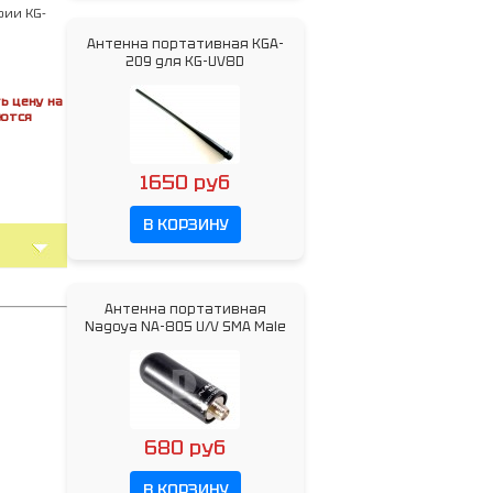
рии KG-
Антенна портативная KGA-
209 для KG-UV8D
ь цену на
яются
1650 руб
В КОРЗИНУ
Антенна портативная
Nagoya NA-805 U/V SMA Male
680 руб
В КОРЗИНУ