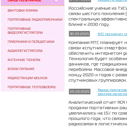
САМОЕ ПОПУЛЯРНОЕ
Российские ученые из ТУС
ВИНТОВКИ ATAMAN
связи шестого поколения 
спектральную эффективно
ПОРТАТИВНЫЕ РАДИОПРИЕМНИКИ
ближе к 2030 году.
ПОРТАТИВНЫЕ
ВИДЕОРЕГИСТРАТОРЫ
30-03-2025
МТС тестирует 
ПРИЕМНИКИ И ПЕРЕДАТЧИКИ
Компания МТС планирует 
связи «спутник-смартфон»
АУДИОРЕГИСТРАТОРЫ
обеспечить интернетом д
Технология будет особенн
АНТЕННЫЕ ТЮНЕРЫ
дачников, где традиционн
перебоями. Массовое внед
БЛОКИ ПИТАНИЯ
концу 2020-х годов с ра
РАДИОСТАНЦИИ WOUXUN
спутниковых группировок.
ПОРТАТИВНЫЕ ТЕПЛОВИЗОРЫ
Рынок портативн
25-03-2025
секторе логисти
Аналитический отчет RCR 
продажи портативных раци
увеличились на 15% по ср
прошлого года, что связа
радиосвязи в логистическ