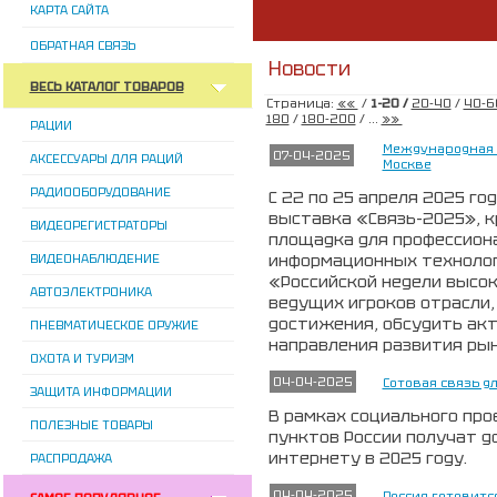
КАРТА САЙТА
ОБРАТНАЯ СВЯЗЬ
Новости
ВЕСЬ КАТАЛОГ ТОВАРОВ
Страница:
««
/
1-20 /
20-40
/
40-6
180
/
180-200
/ ...
»»
РАЦИИ
Международная 
07-04-2025
АКСЕССУАРЫ ДЛЯ РАЦИЙ
Москве
РАДИООБОРУДОВАНИЕ
С 22 по 25 апреля 2025 г
выставка «Связь-2025», к
ВИДЕОРЕГИСТРАТОРЫ
площадка для профессион
информационных технолог
ВИДЕОНАБЛЮДЕНИЕ
«Российской недели высок
АВТОЭЛЕКТРОНИКА
ведущих игроков отрасли
достижения, обсудить ак
ПНЕВМАТИЧЕСКОЕ ОРУЖИЕ
направления развития рын
ОХОТА И ТУРИЗМ
04-04-2025
Сотовая связь д
ЗАЩИТА ИНФОРМАЦИИ
В рамках социального про
ПОЛЕЗНЫЕ ТОВАРЫ
пунктов России получат д
интернету в 2025 году.
РАСПРОДАЖА
04-04-2025
Россия готовитс