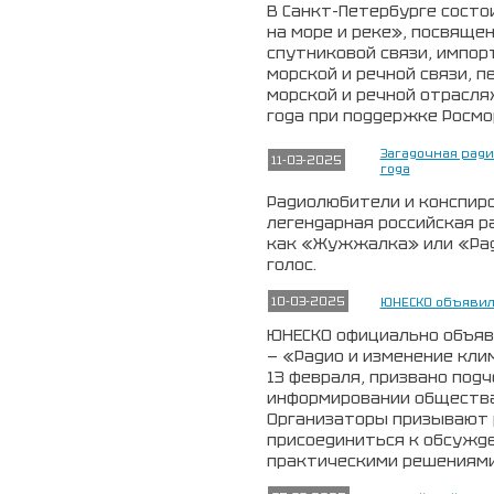
В Санкт-Петербурге состо
на море и реке», посвяще
спутниковой связи, импо
морской и речной связи, п
морской и речной отрасля
года при поддержке Росмо
Загадочная ради
11-03-2025
года
Радиолюбители и конспиро
легендарная российская р
как «Жужжалка» или «Рад
голос.
10-03-2025
ЮНЕСКО объявила
ЮНЕСКО официально объяви
— «Радио и изменение кли
13 февраля, призвано под
информировании общества
Организаторы призывают 
присоединиться к обсужде
практическими решениями