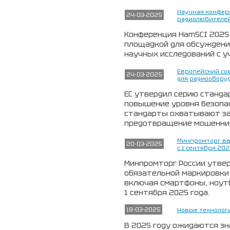
Научная конфер
24-03-2025
радиолюбителей
Конференция HamSCI 2025 
площадкой для обсуждения
научных исследований с у
Европейский со
24-03-2025
для радиообору
ЕС утвердил серию станда
повышение уровня безопа
стандарты охватывают за
предотвращение мошенни
Минпромторг вв
20-03-2025
с 1 сентября 202
Минпромторг России утвер
обязательной маркировки 
включая смартфоны, ноутб
1 сентября 2025 года.
18-03-2025
Новые технолог
В 2025 году ожидаются зн