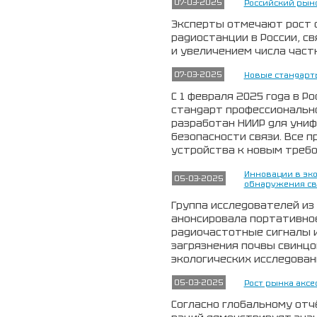
07-03-2025
Российский рын
Эксперты отмечают рост 
радиостанции в России, с
и увеличением числа част
07-03-2025
Новые стандарт
С 1 февраля 2025 года в Р
стандарт профессионально
разработан НИИР для уни
безопасности связи. Все 
устройства к новым требо
Инновации в эк
05-03-2025
обнаружения св
Группа исследователей из C
анонсировала портативно
радиочастотные сигналы 
загрязнения почвы свинцо
экологических исследован
05-03-2025
Рост рынка аксе
Согласно глобальному отчё