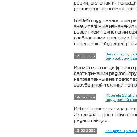
раций, включая интеграци
расширенные возможности
В 2025 году технологии р
значительные изменения 
развитием технологий свя
глобальными трендами. Н
определяют будущее раци
Новые стандарт
17-03-2025
радиооборудова
Министерство цифрового р
сертификации радиообору
направленные на предотв
зарубежной техники под в
Motorola Solutio
13-03-2025
поддержкой сол
Motorola представила ком
аккумуляторов повышенно
радиостанций.
12-03-2025
Конференция «Св