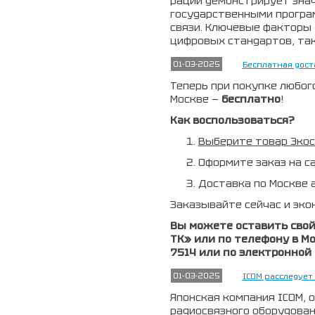
раций демонстрирует зна
государственными програ
связи. Ключевые факторы
цифровых стандартов, та
01-03-2025
Бесплатная дост
Теперь при покупке любог
Москве —
бесплатно
!
Как воспользоваться?
Выберите товар Экос
Оформите заказ на са
Доставка по Москве 
Заказывайте сейчас и эко
Вы можете оставить свой
ТК» или по телефону в Мос
7514 или по электронной 
01-03-2025
ICOM расследуе
Японская компания ICOM, 
радиосвязного оборудован