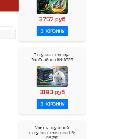
3757 руб
В КОРЗИНУ
Отпугиватель мух
ЭкоСнайпер AN-A323
3190 руб
В КОРЗИНУ
Ультразвуковой
отпугиватель птиц LS-
987BF