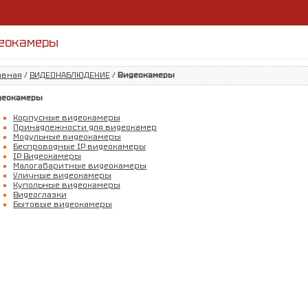
еокамеры
авная
/
ВИДЕОНАБЛЮДЕНИЕ
/
Видеокамеры
деокамеры
Корпусные видеокамеры
Принадлежности для видеокамер
Модульные видеокамеры
Беспроводные IP видеокамеры
IP Видеокамеры
Малогабаритные видеокамеры
Уличные видеокамеры
Купольные видеокамеры
Видеоглазки
Бытовые видеокамеры