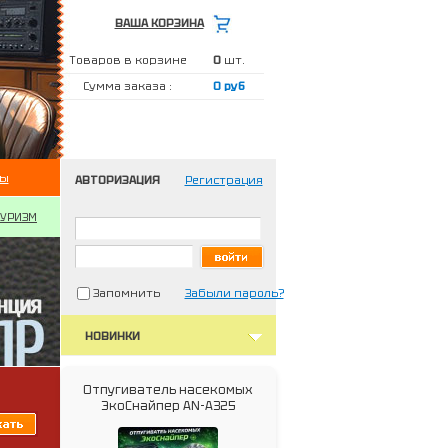
ВАША КОРЗИНА
Товаров в корзине
0
шт.
Сумма заказа :
0 руб
ты
АВТОРИЗАЦИЯ
Регистрация
ТУРИЗМ
Запомнить
Забыли пароль?
НОВИНКИ
Отпугиватель насекомых
ЭкоСнайпер AN-A325