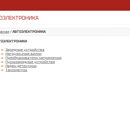
ОЭЛЕКТРОНИКА
авная
/
АВТОЭЛЕКТРОНИКА
ТОЭЛЕКТРОНИКА
Зарядные устройства
Нагрузочные вилки
Преобразователи напряжения
Пускозарядные устройства
Радар-детекторы
Таксометры