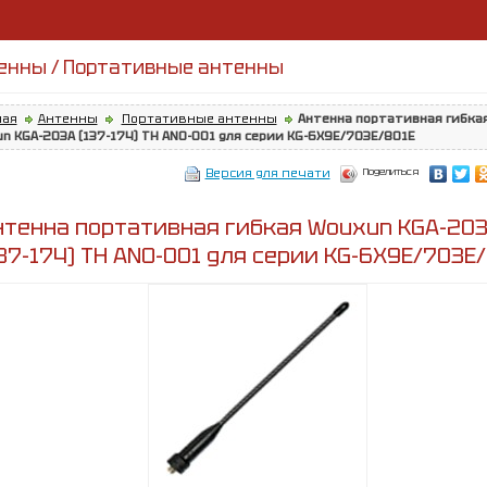
енны / Портативные антенны
ная
Антенны
Портативные антенны
Антенна портативная гибка
n KGA-203А (137-174) TH ANO-001 для серии KG-6X9E/703E/801E
Поделиться
Версия для печати
нтенна портативная гибкая Wouxun KGA-20
37-174) TH ANO-001 для серии KG-6X9E/703E