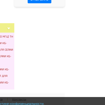
0 МГЦ) TH
И KG-
ДЛЯ СЕРИИ
ЕРИИ KG-
ИИ KG-
T ДЛЯ
ИИ KG-
та
Контакты
итике конфиденциальности
.