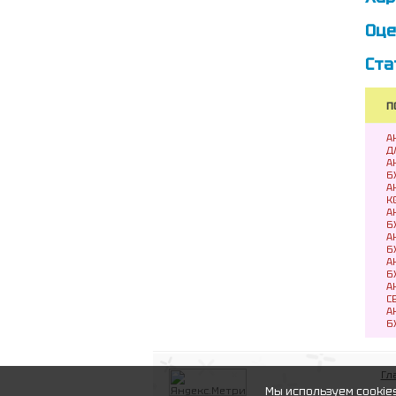
Оце
Ста
П
А
Д
А
6
А
K
А
6
А
6
А
6
А
С
А
6
Гл
Мы используем cookie