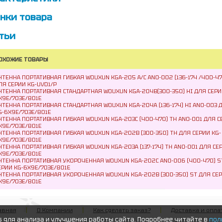
нки товара
тьи
ОХОЖИЕ ТОВАРЫ
НТЕННА ПОРТАТИВНАЯ ГИБКАЯ WOUXUN KGA-205 A/С ANO-002 (136-174 /400-47
ЛЯ СЕРИИ KG-UVD1/P
НТЕННА ПОРТАТИВНАЯ СТАНДАРТНАЯ WOUXUN KGA-204B(300-350) HI ДЛЯ СЕРИ
X9E/703E/801E
НТЕННА ПОРТАТИВНАЯ СТАНДАРТНАЯ WOUXUN KGA-204А (136-174) HI ANO-003 
G-6X9E/703E/801E
НТЕННА ПОРТАТИВНАЯ ГИБКАЯ WOUXUN KGA-203С (400-470) TH ANO-001 ДЛЯ С
X9E/703E/801E
НТЕННА ПОРТАТИВНАЯ ГИБКАЯ WOUXUN KGA-202В (300-350) TH ДЛЯ СЕРИИ KG-
X9E/703E/801E
НТЕННА ПОРТАТИВНАЯ ГИБКАЯ WOUXUN KGA-203А (137-174) TH ANO-001 ДЛЯ СЕР
X9E/703E/801E
НТЕННА ПОРТАТИВНАЯ УКОРОЧЕННАЯ WOUXUN KGA-202С ANO-006 (400-470) S
ЕРИИ KG-6X9E/703E/801E
НТЕННА ПОРТАТИВНАЯ УКОРОЧЕННАЯ WOUXUN KGA-202В (300-350) ST ДЛЯ СЕР
X9E/703E/801E
авная
О Компании
Как сделать заказ?
Доставка и опла
s для анализа и улучшения работы сайта. Подробнее читайте в
пол