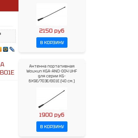
2150 руб
я
В КОРЗИНУ
3А
Антенна портативная
/801E
Wouxun KGA-ANO-004 UHF
для серии KG-
6X9E/703E/801E (40 см.)
1900 руб
В КОРЗИНУ