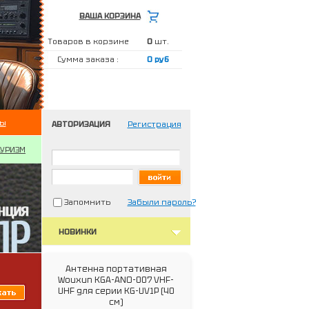
ВАША КОРЗИНА
Товаров в корзине
0
шт.
Сумма заказа :
0 руб
ты
АВТОРИЗАЦИЯ
Регистрация
ТУРИЗМ
Запомнить
Забыли пароль?
НОВИНКИ
Антенна портативная
Wouxun KGA-ANO-007 VHF-
UHF для серии KG-UV1P (40
см)