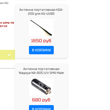
ии KG-
Антенна портативная KGA-
209 для KG-UV8D
ь цену на
яются
1650 руб
В КОРЗИНУ
Антенна портативная
Nagoya NA-805 U/V SMA Male
680 руб
В КОРЗИНУ