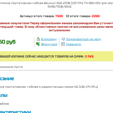
нтенна портативная гибкая Wouxun KGA-203А (137-174) TH ANO-001 для сер
6X9E/703E/801E
Артикул этого товара:
7339
ID этого товара:
2289
аемые покупатели! Перед оформлением заказа рекомендуем Вам уточнит
текущий товар. В силу объективных причин не все указанные цены явл
актуальными.
В корзину
Пожаловаться на цену
60 руб
Вернуться
Сравнить
 ВАШЕЙ КОРЗИНЕ СЕЙЧАС НАХОДИТСЯ ТОВАРОВ НА СУММУ:
0 РУБ
корзина пуста
сание
на портативная, гибкая к радиостанции серии KG (136-174 МГц)
йлы
айлов
актеристики