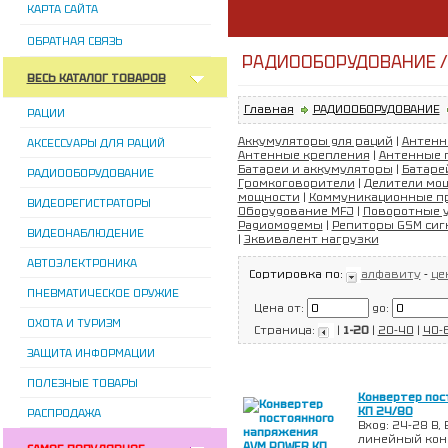
КАРТА САЙТА
ОБРАТНАЯ СВЯЗЬ
РАДИООБОРУДОВАНИЕ /
ВЕСЬ КАТАЛОГ ТОВАРОВ
Главная
РАДИООБОРУДОВАНИЕ
РАЦИИ
Аккумуляторы для раций
|
Антен
АКСЕССУАРЫ ДЛЯ РАЦИЙ
Антенные крепления
|
Антенные 
Батареи и аккумуляторы
|
Батаре
РАДИООБОРУДОВАНИЕ
Громкоговорители
|
Делители мо
мощности
|
Коммуникационные п
ВИДЕОРЕГИСТРАТОРЫ
Оборудование MFJ
|
Поворотные 
Радиомодемы
|
Репиторы GSM сиг
ВИДЕОНАБЛЮДЕНИЕ
|
Эквивалент нагрузки
АВТОЭЛЕКТРОНИКА
Сортировка по:
алфавиту
-
це
ПНЕВМАТИЧЕСКОЕ ОРУЖИЕ
Цена от:
до:
ОХОТА И ТУРИЗМ
Страница:
|
1-20
|
20-40
|
40-
ЗАЩИТА ИНФОРМАЦИИ
ПОЛЕЗНЫЕ ТОВАРЫ
Конвертер пос
KП 24/80
РАСПРОДАЖА
Вход: 24-28 В, 
линейный кон