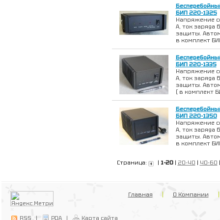
Бесперебойны
БИП 220-1325
Напряжение сет
А, ток заряда б
защиты. Автом
в комплект БИП
Бесперебойны
БИП 220-1335
Напряжение сет
А, ток заряда 
защиты. Авто
( в комплект Б
Бесперебойны
БИП 220-1350
Напряжение сет
А, ток заряда 
защиты. Автом
в комплект БИП
Страница:
|
1-20
|
20-40
|
40-60
Главная
О Компании
RSS
|
PDA
|
Карта сайта