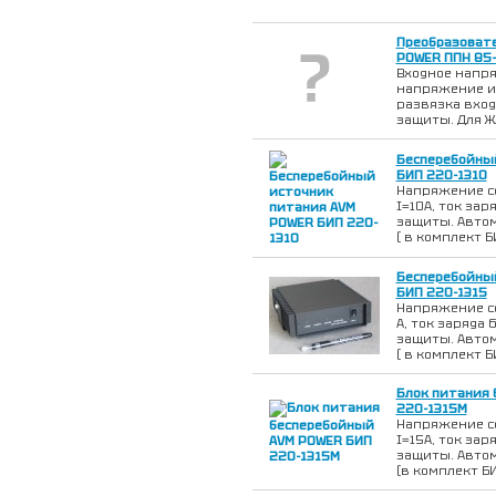
Преобразовате
POWER ППН 85
Входное напря
напряжение и т
развязка вход 
защиты. Для Ж
Бесперебойны
БИП 220-1310
Напряжение сет
I=10А, ток зар
защиты. Авто
( в комплект Б
Бесперебойны
БИП 220-1315
Напряжение сет
А, ток заряда 
защиты. Авто
( в комплект Б
Блок питания 
220-1315M
Напряжение сет
I=15А, ток зар
защиты. Авто
(в комплект БИ