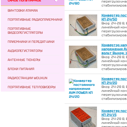
САМОЕ ПОПУЛЯРНОЕ
перегрузочная
стабилизиров
ВИНТОВКИ ATAMAN
Конвертер пос
KП 24/50
ПОРТАТИВНЫЕ РАДИОПРИЕМНИКИ
Вход: 24-28 В, 
линейный кон
ПОРТАТИВНЫЕ
перегрузочная
ВИДЕОРЕГИСТРАТОРЫ
стабилизиров
ПРИЕМНИКИ И ПЕРЕДАТЧИКИ
Конвертор нап
напряжения AV
АУДИОРЕГИСТРАТОРЫ
вольт Выход: 1
Вход: 24-28 В, 
АНТЕННЫЕ ТЮНЕРЫ
линейный кон
перегрузочная
БЛОКИ ПИТАНИЯ
стабилизиров
РАДИОСТАНЦИИ WOUXUN
Конвертер пос
KП 24/20
Вход: 24-28 В, 
ПОРТАТИВНЫЕ ТЕПЛОВИЗОРЫ
линейный кон
перегрузочная
стабилизиров
Конвертер пос
KП 24/15
Вход: 24-28 В, 
линейный кон
перегрузочная