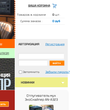
ВАША КОРЗИНА
Товаров в корзине
0
шт.
Сумма заказа :
0 руб
ты
АВТОРИЗАЦИЯ
Регистрация
ТУРИЗМ
Запомнить
Забыли пароль?
НОВИНКИ
Отпугиватель мух
ЭкоСнайпер AN-A323