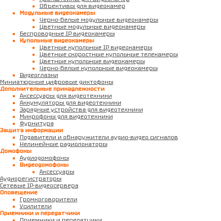
Объективы для видеокамер
Модульные видеокамеры
Черно-белые модульные видеокамеры
Цветные модульные видеокамеры
Беспроводные IP видеокамеры
Купольные видеокамеры
Цветные купольные IP видеокамеры
Цветные скоростные купольные телекамеры
Цветные купольные видеокамеры
Черно-белые купольные видеокамеры
Видеоглазки
Миниатюрные цифровые диктофоны
Дополнительные принадлежности
Аксессуары для видеотехники
Аккумуляторы для видеотехники
Зарядные устройства для видеотехники
Микрофоны для видеотехники
Фурнитура
Защита информации
Подавители и обнаружители аудио-видео сигналов
Нелинейные радиолокаторы
Домофоны
Аудиодомофоны
Видеодомофоны
Аксессуары
Аудиорегистраторы
Сетевые IP-видеосервера
Оповещение
Громкоговорители
Усилители
Приемники и передатчики
Приемники и передатчики