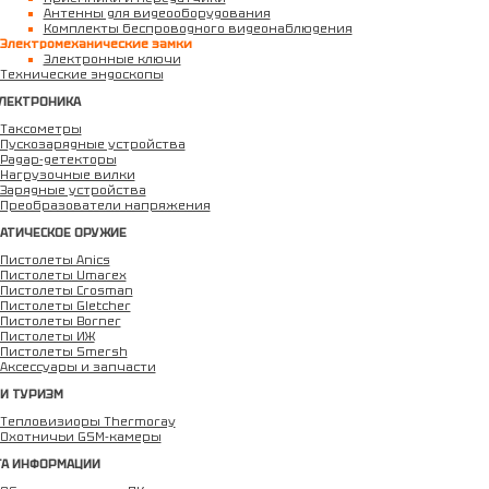
Антенны для видеооборудования
Комплекты беспроводного видеонаблюдения
Электромеханические замки
Электронные ключи
Технические эндоскопы
ЛЕКТРОНИКА
Таксометры
Пускозарядные устройства
Радар-детекторы
Нагрузочные вилки
Зарядные устройства
Преобразователи напряжения
АТИЧЕСКОЕ ОРУЖИЕ
Пистолеты Anics
Пистолеты Umarex
Пистолеты Crosman
Пистолеты Gletcher
Пистолеты Borner
Пистолеты ИЖ
Пистолеты Smersh
Аксессуары и запчасти
 И ТУРИЗМ
Тепловизиоры Thermoray
Охотничьи GSM-камеры
А ИНФОРМАЦИИ