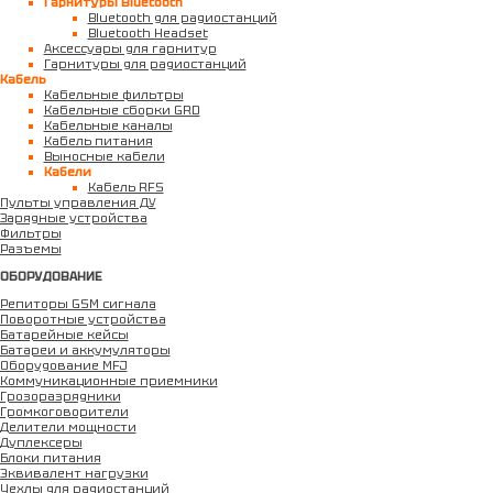
Гарнитуры Bluetooth
Bluetooth для радиостанций
Bluetooth Headset
Аксессуары для гарнитур
Гарнитуры для радиостанций
Кабель
Кабельные фильтры
Кабельные сборки GRD
Кабельные каналы
Кабель питания
Выносные кабели
Кабели
Кабель RFS
Пульты управления ДУ
Зарядные устройства
Фильтры
Разъемы
ОБОРУДОВАНИЕ
Репиторы GSM сигнала
Поворотные устройства
Батарейные кейсы
Батареи и аккумуляторы
Оборудование MFJ
Коммуникационные приемники
Грозоразрядники
Громкоговорители
Делители мощности
Дуплексеры
Блоки питания
Эквивалент нагрузки
Чехлы для радиостанций