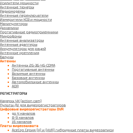
Усилители мощности
Антенные тюнеры
Радиомодемы
Антенные переключатели
Измерители КСВ и мощности
Манипуляторы
Динамики
Портативные радиоприемники
Микрофоны
Антенные анализаторы
Антенные адаптеры
Аккумуляторы для раций
Антенные крепления
Балуны
Антенны
Антенны 2G-3G-4G-CDMA
Портативные антенны
Возимые антенны
Базовые антенны
Автомобильные антенны
AOR
РЕГИСТРАТОРЫ
Камеры 4К (action cam)
Пульты ДУ для видеорегистраторов
Цифровые видеорегистраторы DVR
до 4 каналов
8-9 каналов
16 каналов
Платы видеозахвата
AceCop Серия (H) и (HVR) гибридные платы видеозаписи