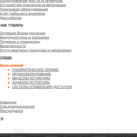
Оборудование для ПК и серверов
Устройства хранения информации
Поисковое оборудование
Учёт рабочего времени
Диктофоны
НЫЕ ТОВАРЫ
Сетевые блоки питания
Аккумуляторы и разъемы
Подарки к празднику
Безопасность
Отпугиватели грызунов и насекомых
ОДАЖА
База знаний
ПНЕВМАТИЧЕСКОЕ ОРУЖИЕ
РАДИООБОРУДОВАНИЕ
ВИДЕОРЕГИСТРАТОРЫ
АУДИОРЕГИСТРАТОРЫ
СИСТЕМЫ УПРАВЛЕНИЯ ДОСТУПОМ
Новинки
Спецпредложение
Распродажа
ти
авная
О Компании
Как сделать заказ?
Доставка и опла