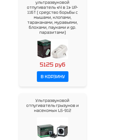
ультразвуковой
отпугиватель «4 в 1» UP-
116T ( cредство борьбы с
мышами, клопами,
тараканами, муравьями,
блохами, пауками и др.
паразитами)
5125 руб
В КОРЗИНУ
Ультразвуковой
отпугиватель грызунов и
насекомых LS-912