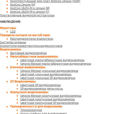
Комплектующие для плат AceCop серии (HVR)
AceCop Серия (A)
AceCop 162H-Pro серия (B)
AceCop 162H-Pro серия (C)
Портативные видеорегистраторы
НАБЛЮДЕНИЕ
Мониторы
LCD
Передача сигнала по витой паре
Распределители Усилители
Системы охраны
Усилитель–разветвитель видеосигнала
Видеокамеры
Бытовые видеокамеры
Малогабаритные видеокамеры
Цветные малогабаритные видеокамеры
Черно-белые малогабаритные видеокамеры
Уличные видеокамеры
Черно-белые уличные видеокамеры
Цветные уличные видеокамеры
Цветные уличные IP видеокамеры
IP Видеокамеры
Цветные IP-видеокамеры
IP-видеокамеры день-ночь
Корпусные видеокамеры
Черно-белые корпусные видеокамеры
Цветные корпусные видеокамеры
Цветные корпусные IP видеокамеры
Принадлежности для видеокамер
Термокожухи
Кронштейны для видеокамер