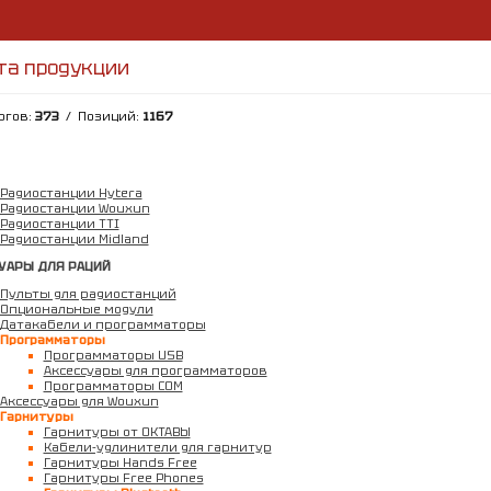
та продукции
огов:
373
/ Позиций:
1167
Радиостанции Hytera
Радиостанции Wouxun
Радиостанции TTI
Радиостанции Midland
СУАРЫ ДЛЯ РАЦИЙ
Пульты для радиостанций
Опциональные модули
Датакабели и программаторы
Программаторы
Программаторы USB
Аксессуары для программаторов
Программаторы COM
Аксессуары для Wouxun
Гарнитуры
Гарнитуры от ОКТАВЫ
Кабели-удлинители для гарнитур
Гарнитуры Hands Free
Гарнитуры Free Phones