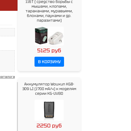
116T ( cредство борьбы с
мышами, клопами,
тараканами, муравьями,
блохами, пауками и др.
паразитами)
5125 руб
В КОРЗИНУ
каталога
Аккумулятор Wouxun KGB-
309 LI (1700 мА/ч) к моделям
серии KG-UV8D
2250 руб