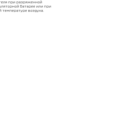
теля при разряженной
уляторной батарее или при
й температуре воздуха.