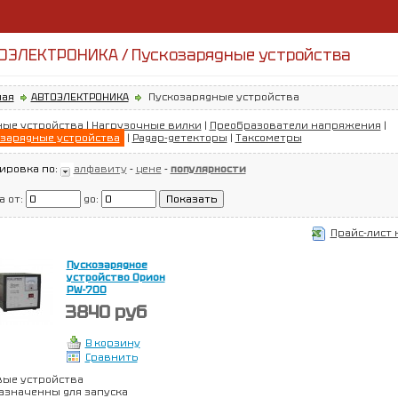
ОЭЛЕКТРОНИКА / Пускозарядные устройства
ная
АВТОЭЛЕКТРОНИКА
Пускозарядные устройства
ные устройства
|
Нагрузочные вилки
|
Преобразователи напряжения
|
зарядные устройства
|
Радар-детекторы
|
Таксометры
ировка по:
алфавиту
-
цене
-
популярности
а от:
до:
Прайс-лист 
Пускозарядное
устройство Орион
PW-700
3840 руб
В корзину
Сравнить
вые устройства
азначенны для запуска