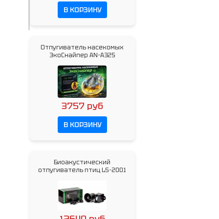
В КОРЗИНУ
Отпугиватель насекомых
ЭкоСнайпер AN-A325
3757 руб
В КОРЗИНУ
Биоакустический
отпугиватель птиц LS-2001
12640 руб