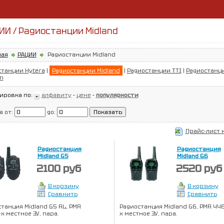
ИИ / Радиостанции Midland
ная
РАЦИИ
Радиостанции Midland
станции Hytera
|
Радиостанции Midland
|
Радиостанции TTI
|
Радиостанц
n
ировка по:
алфавиту
-
цене
-
популярности
а от:
до:
Прайс-лист 
Радиостанция
Радиостанция
Midland G5
Midland G6
2100 руб
2520 руб
В корзину
В корзину
Сравнить
Сравнить
танция Midland G5 RL, PMR
Радиостанция Midland G6, PMR 446
-х местное ЗУ, пара.
х местное ЗУ, пара.