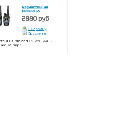
Радиостанция
Midland G7
2880 руб
В корзину
Сравнить
танция Midland G7, PMR 446, 2-
ное ЗУ, пара.