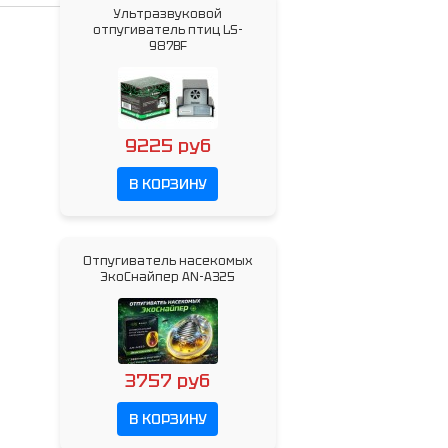
Ультразвуковой
отпугиватель птиц LS-
987BF
9225 руб
В КОРЗИНУ
Отпугиватель насекомых
ЭкоСнайпер AN-A325
3757 руб
В КОРЗИНУ