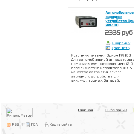
Автомобильное
зарядное
устройство Ор
PW-100
2335 руб
В корзину
Сравнить
Источник питания Орион PW 100
Для автомобильной аппаратуры 
номинальным напряжением 12 В 
возможностью использования в
качестве автоматического
зарядного устройства для
аккумуляторных батарей.
Главная
О Компании
RSS
|
PDA
|
Карта сайта