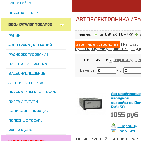
КАРТА САЙТА
ОБРАТНАЯ СВЯЗЬ
АВТОЭЛЕКТРОНИКА / За
ВЕСЬ КАТАЛОГ ТОВАРОВ
Главная
АВТОЭЛЕКТРОНИКА
РАЦИИ
Зарядные устройства
|
Нагрузо
АКСЕССУАРЫ ДЛЯ РАЦИЙ
Пускозарядные устройства
|
Рада
РАДИООБОРУДОВАНИЕ
Сортировка по:
алфавиту
-
це
ВИДЕОРЕГИСТРАТОРЫ
Цена от:
до:
ВИДЕОНАБЛЮДЕНИЕ
АВТОЭЛЕКТРОНИКА
ПНЕВМАТИЧЕСКОЕ ОРУЖИЕ
Автомобильное
зарядное
ОХОТА И ТУРИЗМ
устройство Ор
PW-150
ЗАЩИТА ИНФОРМАЦИИ
1055 руб
ПОЛЕЗНЫЕ ТОВАРЫ
В корзину
РАСПРОДАЖА
Сравнить
Зарядное устройство Орион PW15