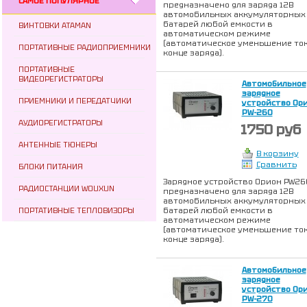
САМОЕ ПОПУЛЯРНОЕ
предназначено для заряда 12В
автомобильных аккумуляторных
батарей любой емкости в
ВИНТОВКИ ATAMAN
автоматическом режиме
(автоматическое уменьшение ток
ПОРТАТИВНЫЕ РАДИОПРИЕМНИКИ
конце заряда).
ПОРТАТИВНЫЕ
ВИДЕОРЕГИСТРАТОРЫ
Автомобильное
зарядное
ПРИЕМНИКИ И ПЕРЕДАТЧИКИ
устройство Ор
PW-260
АУДИОРЕГИСТРАТОРЫ
1750 руб
АНТЕННЫЕ ТЮНЕРЫ
В корзину
Сравнить
БЛОКИ ПИТАНИЯ
Зарядное устройство Орион PW26
РАДИОСТАНЦИИ WOUXUN
предназначено для заряда 12В
автомобильных аккумуляторных
ПОРТАТИВНЫЕ ТЕПЛОВИЗОРЫ
батарей любой емкости в
автоматическом режиме
(автоматическое уменьшение ток
конце заряда).
Автомобильное
зарядное
устройство Ор
PW-270