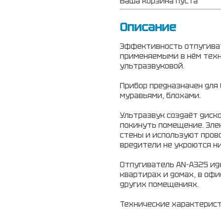
Ваша корзина пуста
Описание
Эффективность отпугиват
применяемыми в нём техн
ультразвуковой.
Прибор предназначен для 
муравьями, блохами.
Ультразвук создаёт диск
покинуть помещение. Эле
стены и используют пров
вредители не укроются ни
Отпугиватель AN-A325 ид
квартирах и домах, в офи
других помещениях.
Технические характерист