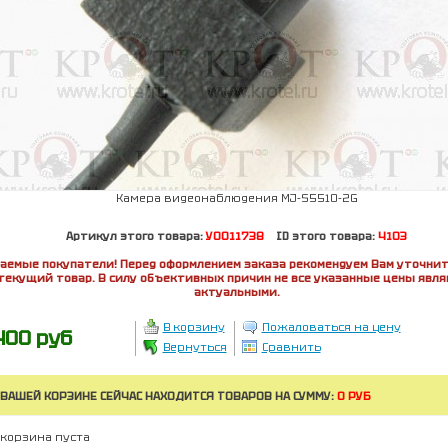
Камера видеонаблюдения MJ-S5510-2G
Артикул этого товара:
У0011738
ID этого товара:
4103
аемые покупатели! Перед оформлением заказа рекомендуем Вам уточнит
текущий товар. В силу объективных причин не все указанные цены явл
актуальными.
В корзину
Пожаловаться на цену
400 руб
Вернуться
Сравнить
 ВАШЕЙ КОРЗИНЕ СЕЙЧАС НАХОДИТСЯ ТОВАРОВ НА СУММУ:
0 РУБ
корзина пуста