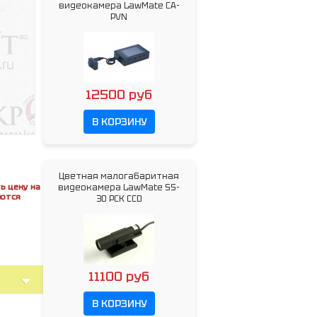
видеокамера LawMate CA-
PVN
12500 руб
В КОРЗИНУ
Цветная малогабаритная
ь цену на
видеокамера LawMate SS-
яются
30 PCK CCD
11100 руб
В КОРЗИНУ