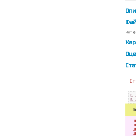
Опи
Фа
Нет ф
Хар
Оце
Ста
Ст
Бл
Бл
П
Ц
Ц
Ц
Ц