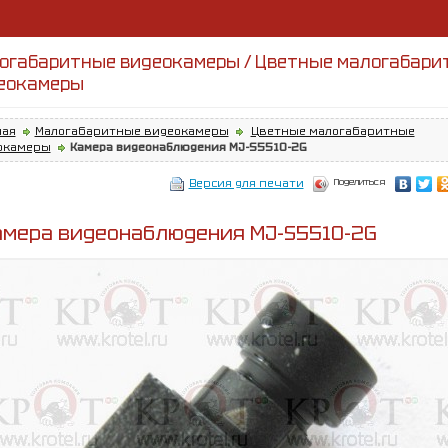
огабаритные видеокамеры / Цветные малогабари
еокамеры
ная
Малогабаритные видеокамеры
Цветные малогабаритные
окамеры
Камера видеонаблюдения MJ-S5510-2G
Поделиться
Версия для печати
амера видеонаблюдения MJ-S5510-2G