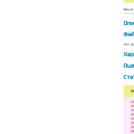
Ваша 
Опи
Фа
Нет ф
Хар
Оце
Ста
П
Г
Г
Г
Г
Г
Г
Г
Г