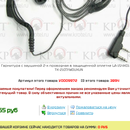
Гарнитура с заушиной 2-x проводная в защищенной оплетке LA-154K01
ТК-2107/WOUXUN
Артикул этого товара:
У0009972
ID этого товара:
3894
аемые покупатели! Перед оформлением заказа рекомендуем Вам уточнит
текущий товар. В силу объективных причин не все указанные цены явл
актуальными.
В корзину
Пожаловаться на цену
65 руб
Вернуться
Сравнить
 ВАШЕЙ КОРЗИНЕ СЕЙЧАС НАХОДИТСЯ ТОВАРОВ НА СУММУ:
0 РУБ