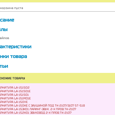
корзина пуста
сание
йлы
айлов
актеристики
нки товара
тьи
ОХОЖИЕ ТОВАРЫ
АРНИТУРА LA-151S02
АРНИТУРА LA-151S01E
АРНИТУРА LA-151S01
АРНИТУРА LA-151M01E
АРНИТУРА LA-150YE
АРНИТУРА LA-150КЕ С ЗАУШИНОЙ ПОД TK-2107/3107 ST-518
АРНИТУРА LA-153K01 ЛАРИНГ-ЗВУК. 2-X ПРОВ.ТК-2107
АРНИТУРА LA-152K01 ЗВУКОВОД 2-X ПРОВ.ТК-2107