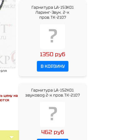
Гарнитура LA-153K01
Ларинг-Звук. 2-x
пров.ТК-2107
1350 руб
В КОРЗИНУ
 для
Гарнитура LA-152K01
звуковод 2-x пров.ТК-2107
ь цену на
яются
462 руб