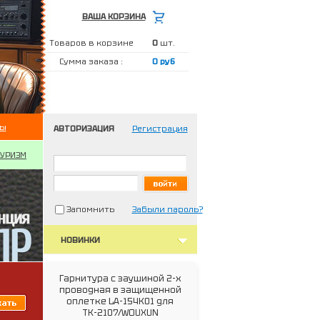
ВАША КОРЗИНА
Товаров в корзине
0
шт.
Сумма заказа :
0 руб
ты
АВТОРИЗАЦИЯ
Регистрация
ТУРИЗМ
Запомнить
Забыли пароль?
НОВИНКИ
Гарнитура с заушиной 2-x
проводная в защищенной
оплетке LA-154K01 для
ТК-2107/WOUXUN