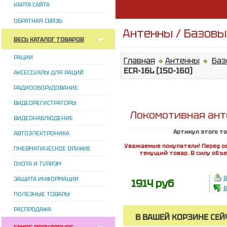
КАРТА САЙТА
ОБРАТНАЯ СВЯЗЬ
Антенны / Базовы
ВЕСЬ КАТАЛОГ ТОВАРОВ
РАЦИИ
Главная
Антенны
Баз
ECR-16L (150-160)
АКСЕССУАРЫ ДЛЯ РАЦИЙ
РАДИООБОРУДОВАНИЕ
ВИДЕОРЕГИСТРАТОРЫ
Локомотивная анте
ВИДЕОНАБЛЮДЕНИЕ
Артикул этого т
АВТОЭЛЕКТРОНИКА
Уважаемые покупатели! Перед о
ПНЕВМАТИЧЕСКОЕ ОРУЖИЕ
текущий товар. В силу объ
ОХОТА И ТУРИЗМ
В
ЗАЩИТА ИНФОРМАЦИИ
1914 руб
В
ПОЛЕЗНЫЕ ТОВАРЫ
РАСПРОДАЖА
В ВАШЕЙ КОРЗИНЕ СЕЙ