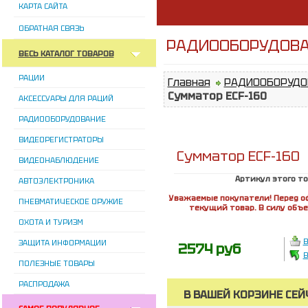
КАРТА САЙТА
ОБРАТНАЯ СВЯЗЬ
РАДИООБОРУДОВА
ВЕСЬ КАТАЛОГ ТОВАРОВ
РАЦИИ
Главная
РАДИООБОРУДО
Сумматор ECF-160
АКСЕССУАРЫ ДЛЯ РАЦИЙ
РАДИООБОРУДОВАНИЕ
ВИДЕОРЕГИСТРАТОРЫ
Сумматор ECF-160
ВИДЕОНАБЛЮДЕНИЕ
Артикул этого т
АВТОЭЛЕКТРОНИКА
Уважаемые покупатели! Перед о
ПНЕВМАТИЧЕСКОЕ ОРУЖИЕ
текущий товар. В силу объ
ОХОТА И ТУРИЗМ
В
ЗАЩИТА ИНФОРМАЦИИ
2574 руб
В
ПОЛЕЗНЫЕ ТОВАРЫ
РАСПРОДАЖА
В ВАШЕЙ КОРЗИНЕ СЕЙ