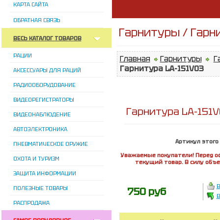
КАРТА САЙТА
ОБРАТНАЯ СВЯЗЬ
Гарнитуры / Гарн
ВЕСЬ КАТАЛОГ ТОВАРОВ
РАЦИИ
Главная
Гарнитуры
Г
Гарнитура LA-151V03
АКСЕССУАРЫ ДЛЯ РАЦИЙ
РАДИООБОРУДОВАНИЕ
ВИДЕОРЕГИСТРАТОРЫ
Гарнитура LA-151V
ВИДЕОНАБЛЮДЕНИЕ
АВТОЭЛЕКТРОНИКА
Артикул этого
ПНЕВМАТИЧЕСКОЕ ОРУЖИЕ
Уважаемые покупатели! Перед о
ОХОТА И ТУРИЗМ
текущий товар. В силу объ
ЗАЩИТА ИНФОРМАЦИИ
В
ПОЛЕЗНЫЕ ТОВАРЫ
750 руб
В
РАСПРОДАЖА