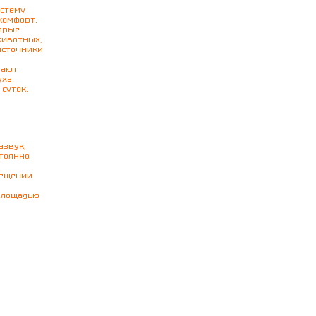
истему
комфорт.
орые
животных,
источники
вают
ха.
суток.
азвук,
тоянно
мещении
площадью