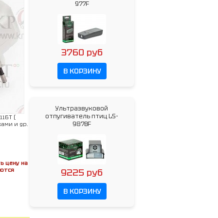
977F
3760 руб
В КОРЗИНУ
Ультразвуковой
отпугиватель птиц LS-
16T (
987BF
ами и др.
ь цену на
яются
9225 руб
В КОРЗИНУ