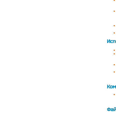
Исп
Ком
Фа