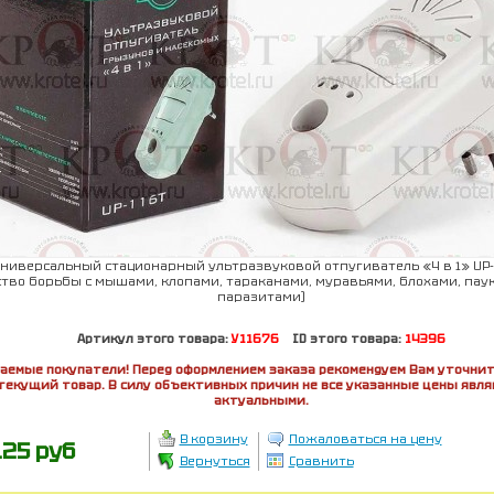
ниверсальный стационарный ультразвуковой отпугиватель «4 в 1» UP-1
ство борьбы с мышами, клопами, тараканами, муравьями, блохами, паук
паразитами)
Артикул этого товара:
У11676
ID этого товара:
14396
аемые покупатели! Перед оформлением заказа рекомендуем Вам уточнит
текущий товар. В силу объективных причин не все указанные цены явл
актуальными.
В корзину
Пожаловаться на цену
125 руб
Вернуться
Сравнить