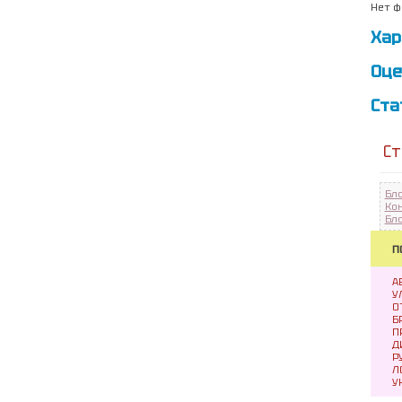
Нет ф
Хар
Оце
Ста
Ст
Бл
Ко
Бл
П
А
У
О
Б
П
Д
Р
Л
У