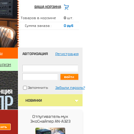
ВАША КОРЗИНА
Товаров в корзине
0
шт.
Сумма заказа :
0 руб
ты
АВТОРИЗАЦИЯ
Регистрация
ТУРИЗМ
Запомнить
Забыли пароль?
НОВИНКИ
Отпугиватель мух
ЭкоСнайпер AN-A323