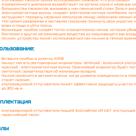
Ультразвук: лабораторные исследования показали, что ультразвук
определенного диапазона воздействует на органы слуха и нервную с
большинства паразитов, вызывая у них панический страх, боль и дис
Электромагнитные волны: создают электромагнитные колебания, кот
затрудняют передачу нервных импульсов между нейронами мелких 
тем самым раздражая и заставляя грызунов покинуть свои укрытия, 
воды и пищи и уйти прочь.
Ионизация: прибор создает поток отрицательных ионов, которые уби
бактерии и другие загрязняющие вещества из окружающего вас возду
Ночник: устройство может использоваться как ночник в тёмное время 
ользование:
Вставьте прибор в розетку 220В.
Начнут мигать светодиодные индикаторы: зелёный – включился ультр
красный – электромагнитные волны. Оранжевый индикатор будет пос
светиться, свидетельствуя об ионизации воздуха.
Ночник включится автоматически, когда уровень освещенности в по
станет низким.
Ультразвуковой отпугиватель может эффективно защищать участок 
до 300 кв.м.
плектация
Ультразвуковой отпугиватель мышей ЭкоСнайпер UP-116T, инструкция,
гарантийный талон
йлы