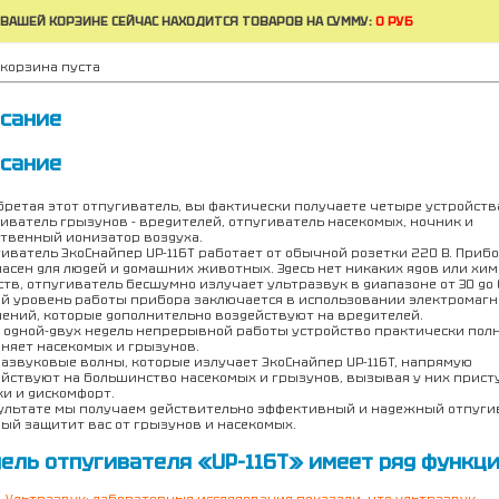
 ВАШЕЙ КОРЗИНЕ СЕЙЧАС НАХОДИТСЯ ТОВАРОВ НА СУММУ:
0 РУБ
корзина пуста
сание
сание
ретая этот отпугиватель, вы фактически получаете четыре устройства
иватель грызунов - вредителей, отпугиватель насекомых, ночник и
твенный ионизатор воздуха.
иватель ЭкоСнайпер UP-116T работает от обычной розетки 220 В. Приб
асен для людей и домашних животных. Здесь нет никаких ядов или хи
тв, отпугиватель бесшумно излучает ультразвук в диапазоне от 30 до 6
й уровень работы прибора заключается в использовании электромаг
ений, которые дополнительно воздействуют на вредителей.
 одной-двух недель непрерывной работы устройство практически пол
няет насекомых и грызунов.
азвуковые волны, которые излучает ЭкоСнайпер UP-116T, напрямую
йствуют на большинство насекомых и грызунов, вызывая у них прист
и и дискомфорт.
ультате мы получаем действительно эффективный и надежный отпуги
ый защитит вас от грызунов и насекомых.
ель отпугивателя «UP-116T» имеет ряд функци