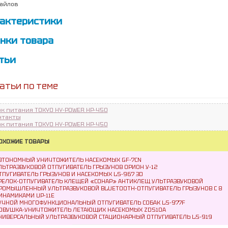
айлов
актеристики
нки товара
тьи
атьи по теме
ок питания TOKYO HY-POWER HP-450
нтакты
ок питания TOKYO HY-POWER HP-450
ОХОЖИЕ ТОВАРЫ
ВТОНОМНЫЙ УНИЧТОЖИТЕЛЬ НАСЕКОМЫХ GF-7CN
ЛЬТРАЗВУКОВОЙ ОТПУГИВАТЕЛЬ ГРЫЗУНОВ ОРИОН У-12
ТПУГИВАТЕЛЬ ГРЫЗУНОВ И НАСЕКОМЫХ LS-967 3D
РЕЛОК-ОТПУГИВАТЕЛЬ КЛЕЩЕЙ «СОНАР» АНТИКЛЕЩ УЛЬТРАЗВУКОВОЙ
РОМЫШЛЕННЫЙ УЛЬТРАЗВУКОВОЙ BLUETOOTH-ОТПУГИВАТЕЛЬ ГРЫЗУНОВ С 8
ИНАМИКАМИ UP-11E
УЧНОЙ МНОГОФУНКЦИОНАЛЬНЫЙ ОТПУГИВАТЕЛЬ СОБАК LS-977F
ОВУШКА-УНИЧТОЖИТЕЛЬ ЛЕТАЮЩИХ НАСЕКОМЫХ ZDS10A
НИВЕРСАЛЬНЫЙ УЛЬТРАЗВУКОВОЙ СТАЦИОНАРНЫЙ ОТПУГИВАТЕЛЬ LS-919