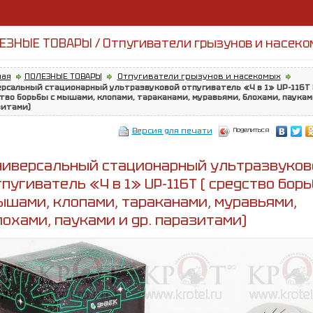
ЕЗНЫЕ ТОВАРЫ / Отпугиватели грызунов и насек
ная
ПОЛЕЗНЫЕ ТОВАРЫ
Отпугиватели грызунов и насекомых
рсальный стационарный ультразвуковой отпугиватель «4 в 1» UP-116T 
тво борьбы с мышами, клопами, тараканами, муравьями, блохами, пауками
зитами)
Поделиться
Версия для печати
ниверсальный стационарный ультразвуков
пугиватель «4 в 1» UP-116T ( cредство борь
ышами, клопами, тараканами, муравьями,
лохами, пауками и др. паразитами)