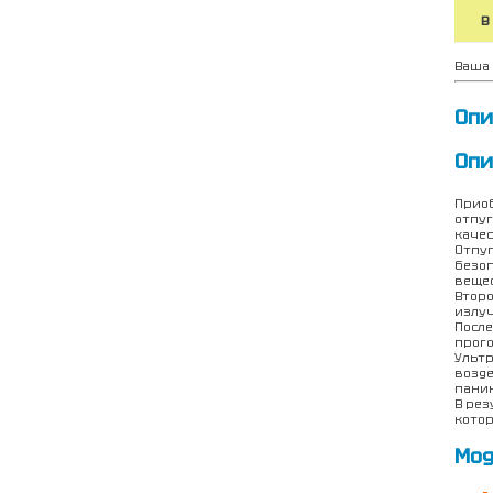
В
Ваша 
Опи
Опи
Приоб
отпуг
качес
Отпуг
безоп
вещес
Второ
излуч
После
прого
Ультр
возде
паник
В рез
котор
Мод