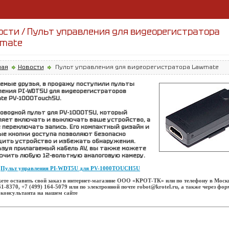
ости / Пульт управления для видеорегистратора
mate
ная
Новости
Пульт управления для видеорегистратора Lawmate
емые друзья, в продажу поступили пульты
ления PI-WDT5U для видеорегистраторов
te PV-1000Touch5U.
роводной пульт для PV-1000T5U, который
ляет включать и выключать ваше устройство, а
 переключать запись. Его компактный дизайн и
ые кнопки доступа позволяют безопасно
ить устройство и избежать обнаружения.
ьзуя прилагаемый кабель AV, вы также можете
ючить любую 12-вольтную аналоговую камеру.
Пульт управления PI-WDT5U для PV-1000TOUCH5U
ете оставить свой заказ в интернет-магазине ООО «КРОТ-ТК» или по телефону в Моск
61-8370, +7 (499) 164-5079 или по электронной почте robot@krotel.ru, а также через фо
-консультанта на нашем сайте