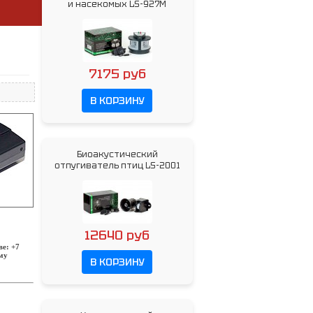
и насекомых LS-927M
7175 руб
В КОРЗИНУ
Биоакустический
отпугиватель птиц LS-2001
12640 руб
ве: +7
рму
В КОРЗИНУ