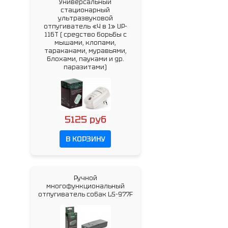
Универсальный
стационарный
ультразвуковой
отпугиватель «4 в 1» UP-
116T ( cредство борьбы с
мышами, клопами,
тараканами, муравьями,
блохами, пауками и др.
паразитами)
5125 руб
В КОРЗИНУ
Ручной
многофункциональный
отпугиватель собак LS-977F