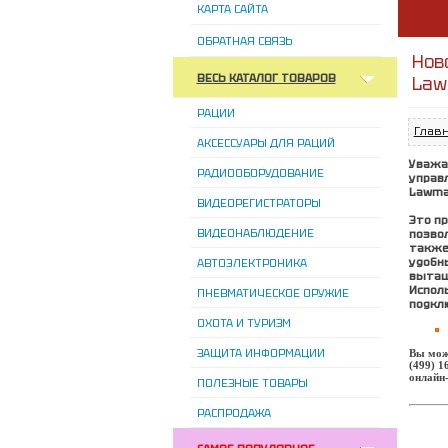
КАРТА САЙТА
ОБРАТНАЯ СВЯЗЬ
Нов
ВЕСЬ КАТАЛОГ ТОВАРОВ
Law
РАЦИИ
Глав
АКСЕССУАРЫ ДЛЯ РАЦИЙ
Уважа
РАДИООБОРУДОВАНИЕ
управ
Lawma
ВИДЕОРЕГИСТРАТОРЫ
Это п
ВИДЕОНАБЛЮДЕНИЕ
позво
также
удобн
АВТОЭЛЕКТРОНИКА
вытащ
Испол
ПНЕВМАТИЧЕСКОЕ ОРУЖИЕ
подкл
ОХОТА И ТУРИЗМ
ЗАЩИТА ИНФОРМАЦИИ
Вы мож
(499) 1
онлайн
ПОЛЕЗНЫЕ ТОВАРЫ
РАСПРОДАЖА