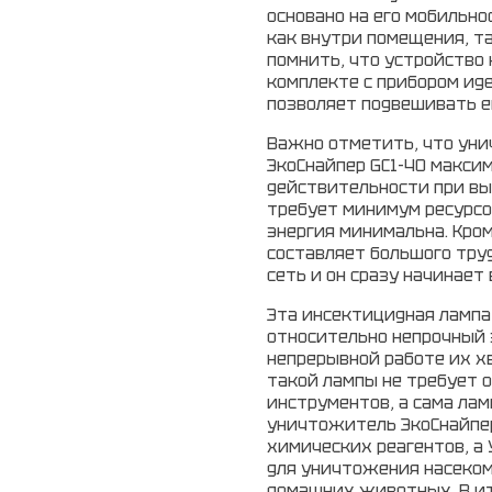
основано на его мобильн
как внутри помещения, та
помнить, что устройство 
комплекте с прибором иде
позволяет подвешивать е
Важно отметить, что ун
ЭкоСнайпер GC1-40 максим
действительности при в
требует минимум ресурсо
энергия минимальна. Кром
составляет большого тру
сеть и он сразу начинает
Эта инсектицидная лампа
относительно непрочный 
непрерывной работе их хв
такой лампы не требует 
инструментов, а сама лам
уничтожитель ЭкоСнайпер
химических реагентов, а
для уничтожения насеком
домашних животных. В ит