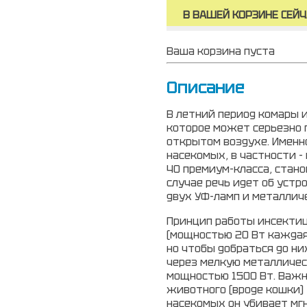
В ВАШЕЙ КОРЗИНЕ СЕЙЧ
Ваша корзина пуста
Описание
В летний период комары 
которое может серьезно
открытом воздухе. Имен
насекомых, в частности -
40
премиум-класса
, стан
случае речь идет об устр
двух УФ-ламп и металличе
Принцип работы инсектиц
(мощностью 20 Вт каждая
но чтобы добраться до н
через мелкую металличес
мощностью 1500 Вт. Важно
животного (вроде кошки) 
насекомых он убивает мг