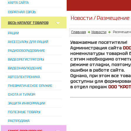
КАРТА САЙТА
ОБРАТНАЯ СВЯЗЬ
Новости / Размещение
ВЕСЬ КАТАЛОГ ТОВАРОВ
Главная
Новости
Размещен
РАЦИИ
Уважаемые посетители!
АКСЕССУАРЫ ДЛЯ РАЦИЙ
Администрация сайта
ООО
РАДИООБОРУДОВАНИЕ
номенклатуры товарной б
с этим необходимо отмети
ВИДЕОРЕГИСТРАТОРЫ
режиме отладки, поэтом
ВИДЕОНАБЛЮДЕНИЕ
ошибки в работе сайта.
Однако, при этом все тов
АВТОЭЛЕКТРОНИКА
доступны для формирова
ПНЕВМАТИЧЕСКОЕ ОРУЖИЕ
в отдел продаж
ООО "КРОТ
ОХОТА И ТУРИЗМ
ЗАЩИТА ИНФОРМАЦИИ
ПОЛЕЗНЫЕ ТОВАРЫ
РАСПРОДАЖА