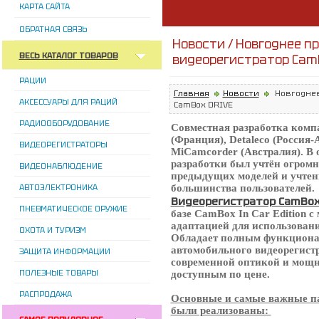
КАРТА САЙТА
ОБРАТНАЯ СВЯЗЬ
Новости / Новгоднее 
ВЕСЬ КАТАЛОГ ТОВАРОВ
видеорегистратор Cam
РАЦИИ
Главная
Новости
Новгоднее
АКСЕССУАРЫ ДЛЯ РАЦИЙ
CamBox DRIVE
РАДИООБОРУДОВАНИЕ
Совместная разработка комп
(Франция), Detaleco (Россия-
ВИДЕОРЕГИСТРАТОРЫ
MiCamсorder (Австралия).
В 
разработки был учтён огром
ВИДЕОНАБЛЮДЕНИЕ
предыдущих моделей и учте
АВТОЭЛЕКТРОНИКА
большинства пользователей.
Видеорегистратор CamBox
ПНЕВМАТИЧЕСКОЕ ОРУЖИЕ
базе CamBox In Car Edition 
адаптацией для использовани
ОХОТА И ТУРИЗМ
Обладает полным функцион
автомобильного видеорегист
ЗАЩИТА ИНФОРМАЦИИ
современной оптикой и мощ
ПОЛЕЗНЫЕ ТОВАРЫ
доступным по цене.
РАСПРОДАЖА
Основные и самые важные па
были реализованы: