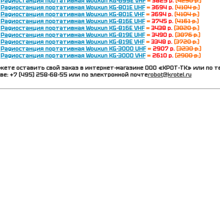
Радиостанция портативная Wouxun KG-699Е VHF
=
3825 р.
(
4250 р.
)
Радиостанция портативная Wouxun KG-801Е UHF
=
3694 р.
(
4104 р.
)
Радиостанция портативная Wouxun KG-801Е VHF
=
3694 р.
(
4104 р.
)
Радиостанция портативная Wouxun KG-816E UHF
=
3745 р
.
(
4161 р.
)
Радиостанция портативная Wouxun KG-816E VHF
=
3438 р.
(
3820 р.
)
Радиостанция портативная Wouxun KG-819E UHF
=
3490 р.
(
3876 р.
)
Радиостанция портативная Wouxun KG-819E VHF
=
3348 р.
(
3720 р.
)
Радиостанция портативная Wouxun KG-3000 UHF
=
2907 р
.
(
3230 р.
)
Радиостанция портативная Wouxun KG-3000 VHF
=
2610 р
.
(
2900 р.
)
жете оставить свой заказ в интернет-магазине ООО «КРОТ-ТК» или по т
ве: +7 (495) 258-68-55 или по электронной почте
robot@krotel.ru