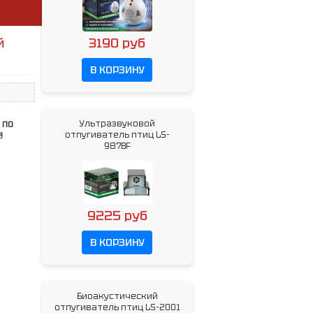
3190 руб
й
В КОРЗИНУ
Ультразвуковой
 ПО
я
отпугиватель птиц LS-
987BF
9225 руб
В КОРЗИНУ
Биоакустический
отпугиватель птиц LS-2001