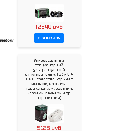
12640 руб
В КОРЗИНУ
елефону
Универсальный
стационарный
ультразвуковой
отпугиватель «4 в 1» UP-
116T ( cредство борьбы с
мышами, клопами,
тараканами, муравьями,
блохами, пауками и др.
паразитами)
5125 руб