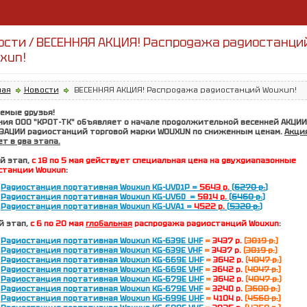
ости / ВЕСЕННЯЯ АКЦИЯ! Распродажа радиостанци
xun!
ная
Новости
ВЕСЕННЯЯ АКЦИЯ! Распродажа радиостанций Wouxun!
емые друзья!
ния
ООО "КРОТ-ТК"
объявляет о начале продолжительной весенней АКЦИИ
ЗАЦИИ радиостанций торговой марки
WOUXUN
по сниженным ценам.
Акци
т в два этапа.
й этап
,
с 18 по 5 мая действует специальная цена на двухдиапазонные
станции Wouxun
:
Радиостанция портативная Wouxun KG-UVD1P =
5643 р.
(
6270 р.
)
Радиостанция портативная Wouxun KG-UV6D =
5814 р.
(
6460 р.
)
Радиостанция портативная Wouxun KG-UVA1 =
4522 р.
(
5320 р.
)
й этап
,
с 6 по 20 мая
глобальная
распродажа радиостанций Wouxun
:
Радиостанция портативная Wouxun KG-639Е UHF
=
3437 р.
(
3819 р.
)
Радиостанция портативная Wouxun KG-639Е VHF
=
3437 р.
(
3819 р.
)
Радиостанция портативная Wouxun KG-669Е UHF
=
3642 р.
(
4047 р.
)
Радиостанция портативная Wouxun KG-669Е VHF
=
3642 р.
(
4047 р.
)
Радиостанция портативная Wouxun KG-679Е UHF
=
3642 р.
(
4047 р.
)
Радиостанция портативная Wouxun KG-679Е VHF
=
3240 р.
(
3600 р.
)
Радиостанция портативная Wouxun KG-699Е UHF
=
4104 р.
(
4560 р.
)