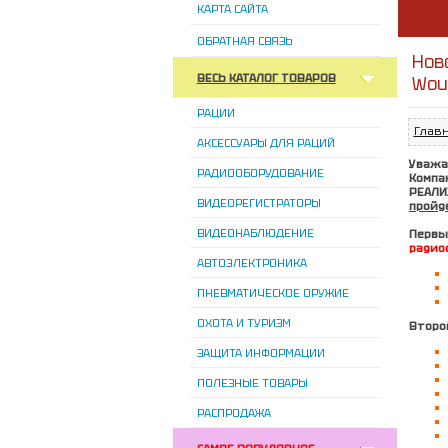
КАРТА САЙТА
ОБРАТНАЯ СВЯЗЬ
Нов
ВЕСЬ КАТАЛОГ ТОВАРОВ
Wou
РАЦИИ
Глав
АКСЕССУАРЫ ДЛЯ РАЦИЙ
Уважа
РАДИООБОРУДОВАНИЕ
Компа
РЕАЛИ
ВИДЕОРЕГИСТРАТОРЫ
пройде
ВИДЕОНАБЛЮДЕНИЕ
Первы
радио
АВТОЭЛЕКТРОНИКА
ПНЕВМАТИЧЕСКОЕ ОРУЖИЕ
ОХОТА И ТУРИЗМ
Второ
ЗАЩИТА ИНФОРМАЦИИ
ПОЛЕЗНЫЕ ТОВАРЫ
РАСПРОДАЖА