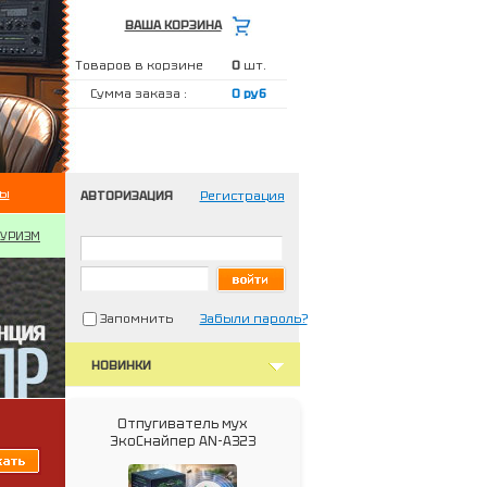
ВАША КОРЗИНА
Товаров в корзине
0
шт.
Сумма заказа :
0 руб
ты
АВТОРИЗАЦИЯ
Регистрация
ТУРИЗМ
Запомнить
Забыли пароль?
НОВИНКИ
Отпугиватель мух
ЭкоСнайпер AN-A323