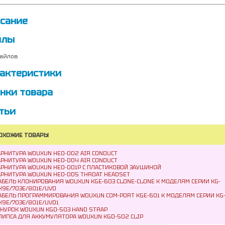
сание
йлы
айлов
актеристики
нки товара
тьи
ОХОЖИЕ ТОВАРЫ
АРНИТУРА WOUXUN HEO-002 AIR CONDUCT
АРНИТУРА WOUXUN HEO-004 AIR CONDUCT
АРНИТУРА WOUXUN HEO-001P C ПЛАСТИКОВОЙ ЗАУШИНОЙ
АРНИТУРА WOUXUN HEO-005 THROAT HEADSET
АБЕЛЬ КЛОНИРОВАНИЯ WOUXUN KGE-603 CLONE-CLONE К МОДЕЛЯМ СЕРИИ KG-
X9E/703E/801E/UVD
АБЕЛЬ ПРОГРАММИРОВАНИЯ WOUXUN COM-PORT KGE-601 К МОДЕЛЯМ СЕРИИ KG
X9E/703E/801E/UVD1
НУРОК WOUXUN KGD-503 HAND STRAP
ЛИПСА ДЛЯ АККУМУЛЯТОРА WOUXUN KGD-502 CLIP