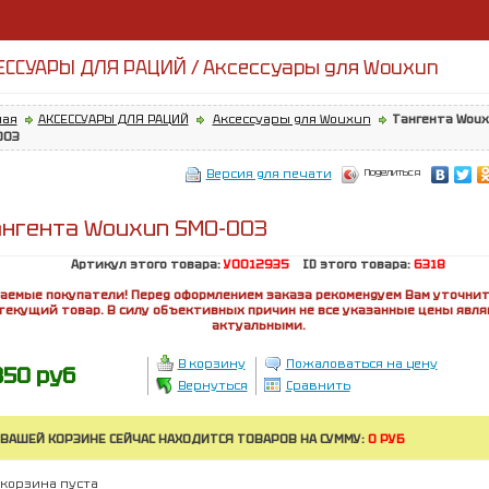
ЕССУАРЫ ДЛЯ РАЦИЙ / Аксессуары для Wouxun
ная
АКСЕССУАРЫ ДЛЯ РАЦИЙ
Аксессуары для Wouxun
Тангента Woux
003
Поделиться
Версия для печати
ангента Wouxun SMO-003
Артикул этого товара:
У0012935
ID этого товара:
6318
аемые покупатели! Перед оформлением заказа рекомендуем Вам уточнит
текущий товар. В силу объективных причин не все указанные цены явл
актуальными.
В корзину
Пожаловаться на цену
850 руб
Вернуться
Сравнить
 ВАШЕЙ КОРЗИНЕ СЕЙЧАС НАХОДИТСЯ ТОВАРОВ НА СУММУ:
0 РУБ
корзина пуста