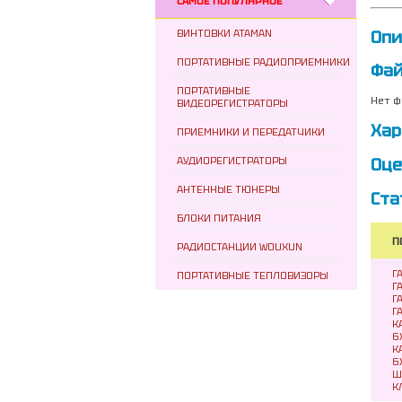
САМОЕ ПОПУЛЯРНОЕ
Опи
ВИНТОВКИ ATAMAN
ПОРТАТИВНЫЕ РАДИОПРИЕМНИКИ
Фа
ПОРТАТИВНЫЕ
Нет ф
ВИДЕОРЕГИСТРАТОРЫ
Хар
ПРИЕМНИКИ И ПЕРЕДАТЧИКИ
АУДИОРЕГИСТРАТОРЫ
Оце
АНТЕННЫЕ ТЮНЕРЫ
Ста
БЛОКИ ПИТАНИЯ
П
РАДИОСТАНЦИИ WOUXUN
Г
ПОРТАТИВНЫЕ ТЕПЛОВИЗОРЫ
Г
Г
Г
К
6
К
6
Ш
К