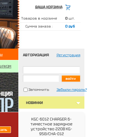
ВАША КОРЗИНА
Товаров в корзине
0
шт.
Сумма заказа :
0 руб
ты
АВТОРИЗАЦИЯ
Регистрация
ТУРИЗМ
Запомнить
Забыли пароль?
НОВИНКИ
KGC-6012 CHARGER 6-
тиместное зарядное
устройство 220В KG-
958/CHA-012