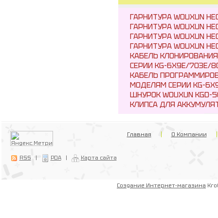
ГАРНИТУРА WOUXUN HEO
ГАРНИТУРА WOUXUN HEO
ГАРНИТУРА WOUXUN HE
ГАРНИТУРА WOUXUN HE
КАБЕЛЬ КЛОНИРОВАНИЯ
СЕРИИ KG-6X9E/703E/8
КАБЕЛЬ ПРОГРАММИРОВ
МОДЕЛЯМ СЕРИИ KG-6X9
ШНУРОК WOUXUN KGD-5
КЛИПСА ДЛЯ АККУМУЛЯТ
Главная
О Компании
RSS
|
PDA
|
Карта сайта
Создание Интернет-магазина
Kro