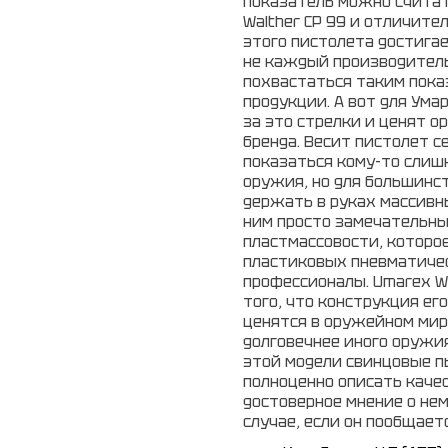
показатель можно считать
Walther CP 99 и отличите
этого пистолета достига
не каждый производител
похвастаться таким пока
продукции. А вот для Ума
за это стрелки и ценят о
бренда. Весит пистолет с
показаться кому-то слиш
оружия, но для большинст
держать в руках массивн
ним просто замечательны
пластмассовости, которое
пластиковых пневматичес
профессионалы. Umarex Wa
того, что конструкция ег
ценятся в оружейном мир
долговечнее иного оружи
этой модели свинцовые пы
полноценно описать каче
достоверное мнение о не
случае, если он пообщаетс