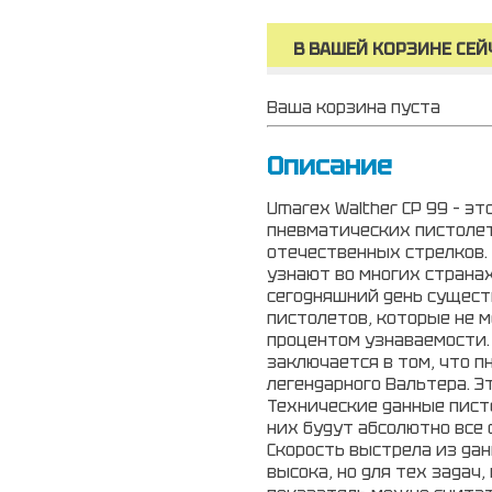
В ВАШЕЙ КОРЗИНЕ СЕЙ
Ваша корзина пуста
Описание
Umarex Walther CP 99 – э
пневматических пистолет
отечественных стрелков. 
узнают во многих странах
сегодняшний день сущес
пистолетов, которые не 
процентом узнаваемости. 
заключается в том, что п
легендарного Вальтера. Э
Технические данные писто
них будут абсолютно все 
Скорость выстрела из да
высока, но для тех задач,