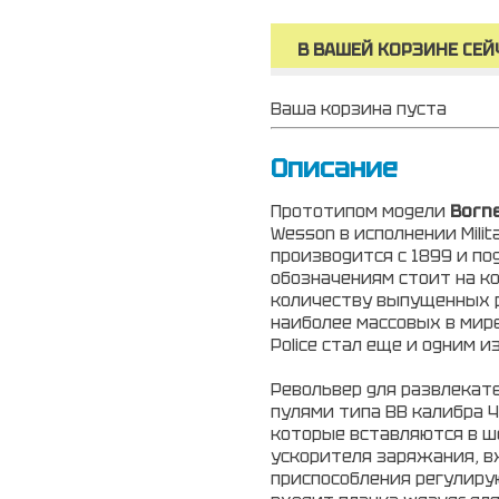
В ВАШЕЙ КОРЗИНЕ СЕЙ
Ваша корзина пуста
Описание
Прототипом модели
Borne
Wesson в исполнении Milit
производится с 1899 и п
обозначениям стоит на ко
количеству выпущенных р
наиболее массовых в мире
Police стал еще и одним 
Револьвер для развлекат
пулями типа ВВ калибра 
которые вставляются в ш
ускорителя заряжания, в
приспособления регулирую