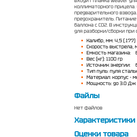
входит планка weaver для
коллиматорного прицела.
предварительного взвода
предохранитель. Питание
баллона с СО2. В инструк
для разборки/сборки при
Калибр, мм:
4,5 (.177)
Скорость выстрела, 
Емкость магазина:
Вес (кг):
1100 гр
Источник энергии:
Тип пуль:
пуля сталь
Материал:
корпус - 
Мощность:
до 3.0 Дж
Файлы
Нет файлов
Характеристики
Оценки товара