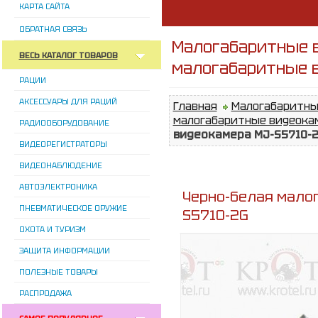
КАРТА САЙТА
ОБРАТНАЯ СВЯЗЬ
Малогабаритные 
ВЕСЬ КАТАЛОГ ТОВАРОВ
малогабаритные 
РАЦИИ
АКСЕССУАРЫ ДЛЯ РАЦИЙ
Главная
Малогабаритны
малогабаритные видеока
РАДИООБОРУДОВАНИЕ
видеокамера MJ-S5710-
ВИДЕОРЕГИСТРАТОРЫ
ВИДЕОНАБЛЮДЕНИЕ
АВТОЭЛЕКТРОНИКА
Черно-белая мало
ПНЕВМАТИЧЕСКОЕ ОРУЖИЕ
S5710-2G
ОХОТА И ТУРИЗМ
ЗАЩИТА ИНФОРМАЦИИ
ПОЛЕЗНЫЕ ТОВАРЫ
РАСПРОДАЖА