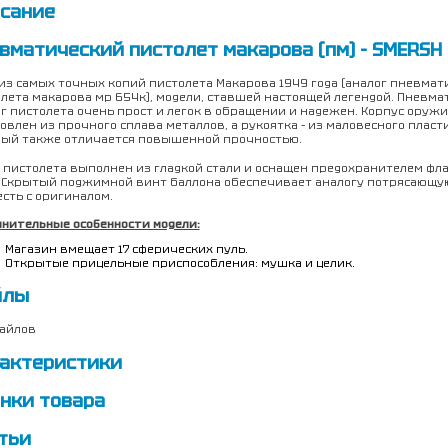
сание
вматический пистолет макарова (пм) - SMERSH
из самых точных копий пистолета Макарова 1949 года (аналог пневмат
лета макарова мр 654к), модели, ставшей настоящей легендой. Пневм
г пистолета очень прост и легок в обращении и надежен. Корпус оружи
овлен из прочного сплава металлов, а рукоятка – из маловесного пласти
рый также отличается повышенной прочностью.
 пистолета выполнен из гладкой стали и оснащен предохранителем фл
 Скрытый поджимной винт баллона обеспечивает аналогу потрясающу
сть с оригиналом.
нительные особенности модели:
Магазин вмещает 17 сферических пуль.
Открытые прицельные приспособления: мушка и целик.
йлы
айлов
актеристики
нки товара
тьи