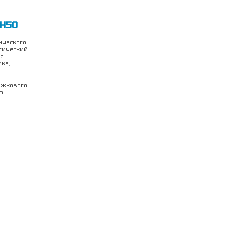
 H50
ического
атический
я
ка,
ажкового
ю