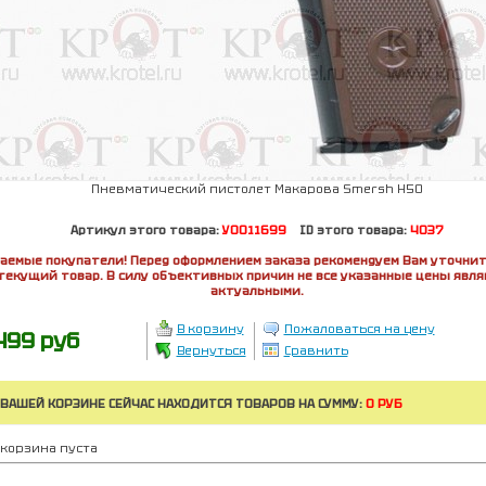
Пневматический пистолет Макарова Smersh H50
Артикул этого товара:
У0011699
ID этого товара:
4037
аемые покупатели! Перед оформлением заказа рекомендуем Вам уточнит
текущий товар. В силу объективных причин не все указанные цены явл
актуальными.
В корзину
Пожаловаться на цену
499 руб
Вернуться
Сравнить
 ВАШЕЙ КОРЗИНЕ СЕЙЧАС НАХОДИТСЯ ТОВАРОВ НА СУММУ:
0 РУБ
корзина пуста