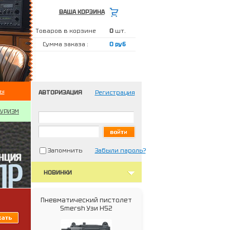
ВАША КОРЗИНА
Товаров в корзине
0
шт.
Сумма заказа :
0 руб
ты
АВТОРИЗАЦИЯ
Регистрация
ТУРИЗМ
Запомнить
Забыли пароль?
НОВИНКИ
Пневматический пистолет
Smersh Узи H52