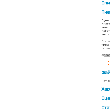
Опи
Пне
Одна 
писто
анало
изгот
кото
Ствол
типа.
схоже
Допол
Фа
Нет ф
Хар
Оце
Ста