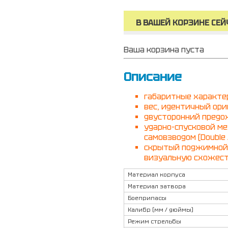
В ВАШЕЙ КОРЗИНЕ СЕЙ
Ваша корзина пуста
Описание
габаритные характе
вес, идентичный ори
двусторонний предо
ударно-спусковой м
самовзводом (Double A
скрытый поджимной 
визуальную схожест
Материал корпуса
Материал затвора
Боеприпасы
Калибр (мм / дюймы)
Режим стрельбы