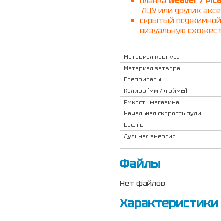
планка
Weaver / Pica
ЛЦУ или других аксе
скрытый поджимной 
визуальную схожест
Материал корпуса
Материал затвора
Боеприпасы
Калибр (мм / дюймы)
Емкость магазина
Начальная скорость пули
Вес, гр
Дульная энергия
Файлы
Нет файлов
Характеристики