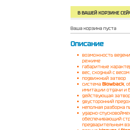
В ВАШЕЙ КОРЗИНЕ СЕЙ
Ваша корзина пуста
Описание
возможность ведени
режиме
габаритные характе
вес, сходный с весом
подвижный затвор
система
Blowback
, 
имитации отдачи и 
действующая затво
двусторонний предо
неполная разборка п
ударно-спусковойме
обеспечивающий стре
предварительным вз