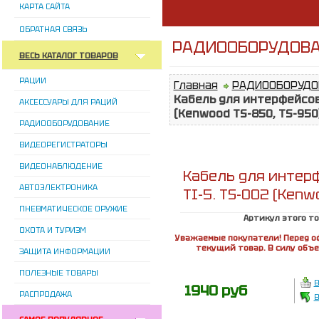
КАРТА САЙТА
ОБРАТНАЯ СВЯЗЬ
РАДИООБОРУДОВАН
ВЕСЬ КАТАЛОГ ТОВАРОВ
РАЦИИ
Главная
РАДИООБОРУДО
Кабель для интерфейсов R
АКСЕССУАРЫ ДЛЯ РАЦИЙ
(Kenwood TS-850, TS-950
РАДИООБОРУДОВАНИЕ
ВИДЕОРЕГИСТРАТОРЫ
ВИДЕОНАБЛЮДЕНИЕ
Кабель для интерф
АВТОЭЛЕКТРОНИКА
TI-5. TS-002 (Kenw
ПНЕВМАТИЧЕСКОЕ ОРУЖИЕ
Артикул этого т
ОХОТА И ТУРИЗМ
Уважаемые покупатели! Перед о
текущий товар. В силу объ
ЗАЩИТА ИНФОРМАЦИИ
ПОЛЕЗНЫЕ ТОВАРЫ
В
1940 руб
РАСПРОДАЖА
В