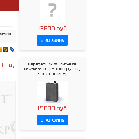
и
13600 руб
атчик
В КОРЗИНУ
 ГГц,
Передатчик AV-сигнала
Lawmate TB-1251DUO (1,2 ГГц,
500/1000 мВт)
15000 руб
В КОРЗИНУ