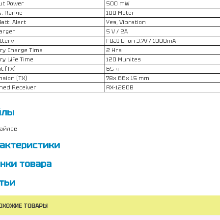
ut Power
500 mW
. Range
100 Meter
att. Alert
Yes, Vibration
arger
5 V / 2A
ttery
FUJI Li-on 3.7V / 1800mA
ry Charge Time
2 Hrs
ry Life Time
120 Munites
t (TX)
65 g
sion (TX)
78x 66x 15 mm
hed Receiver
RX-1280B
йлы
айлов
актеристики
нки товара
тьи
ОХОЖИЕ ТОВАРЫ