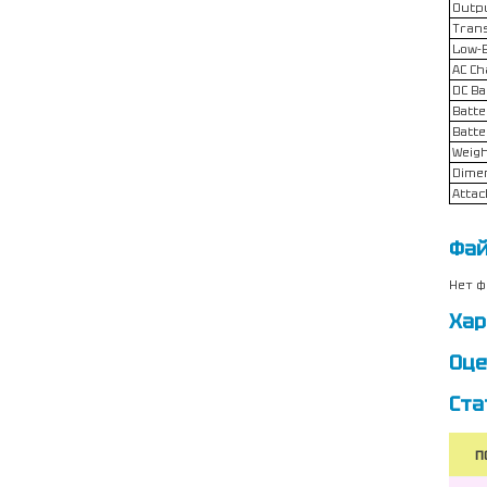
Outp
Trans
Low-B
AC Ch
DC Ba
Batte
Batte
Weigh
Dimen
Attac
Фа
Нет ф
Хар
Оце
Ста
П