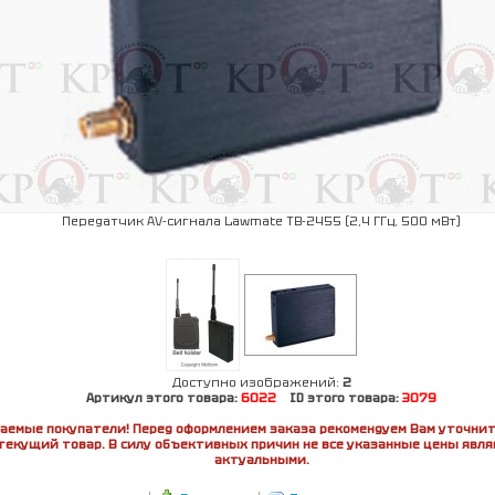
Передатчик AV-сигнала Lawmate TB-2455 (2,4 ГГц, 500 мВт)
Доступно изображений:
2
Артикул этого товара:
6022
ID этого товара:
3079
аемые покупатели! Перед оформлением заказа рекомендуем Вам уточнит
текущий товар. В силу объективных причин не все указанные цены явл
актуальными.