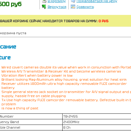
В корзину
Пожаловаться на цену
600 руб
Вернуться
Сравнить
 ВАШЕЙ КОРЗИНЕ СЕЙЧАС НАХОДИТСЯ ТОВАРОВ НА СУММУ:
0 РУБ
корзина пуста
сание
ture
Wired covert cameras double its value when work in conjunction with Porta
Wireless A/V Transmitter & Receiver Kit and become wireless cameras
Vibration Alert when battery power is low
Brilliant looking Mag-Aluminum alloy housing, great solution for heat sink
Receiver utilizes 1800mAh ultra high capacity removable FUJI camcorder
battery
Single general stereo jack socket on transmitter for A/V signal output and
supply, hassle free on cable plugging
Tx Use high capacity FUJI camcorder removable battery. Defective built-in 
problem
is now a thing of past
 Number
TB-2455
uency Band
2400MHz
able Channel
8 Ch