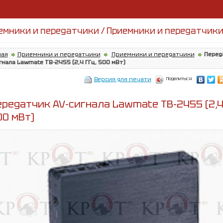
емники и передатчики / Приемники и передатчик
ная
Приемники и передатчики
Приемники и передатчики
Перед
гнала Lawmate TB-2455 (2,4 ГГц, 500 мВт)
Поделиться
Версия для печати
ередатчик AV-сигнала Lawmate TB-2455 (2,4
00 мВт)