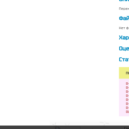
Перех
Фа
Нет ф
Хар
Оце
Ста
П
B
B
B
B
B
B
B
B
Гл