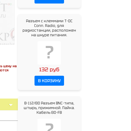
Разъем с клеммами T-DC
Conn. Radio, для
радиостанции, расположен
на шнуре питания.
ь цену на
132 руб
яются
В КОРЗИНУ
B-112/8D Разъем BNC-типа,
штырь, прижимной. Пайка.
Кабель 8D-FB