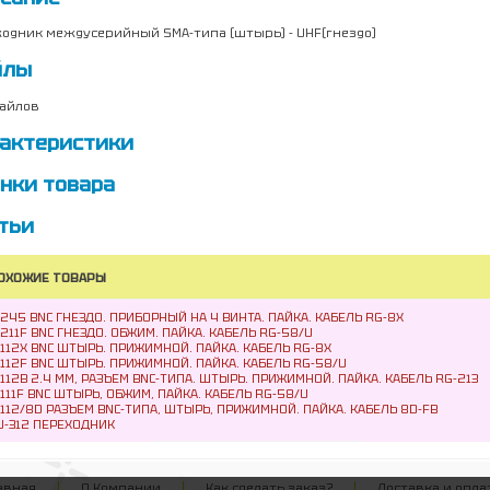
одник междусерийный SMA-типа (штырь) - UHF(гнездо)
йлы
айлов
актеристики
нки товара
тьи
ОХОЖИЕ ТОВАРЫ
-245 BNC ГНЕЗДО. ПРИБОРНЫЙ НА 4 ВИНТА. ПАЙКА. КАБЕЛЬ RG-8X
-211F BNC ГНЕЗДО. ОБЖИМ. ПАЙКА. КАБЕЛЬ RG-58/U
-112X BNC ШТЫРЬ. ПРИЖИМНОЙ. ПАЙКА. КАБЕЛЬ RG-8X
-112F BNC ШТЫРЬ. ПРИЖИМНОЙ. ПАЙКА. КАБЕЛЬ RG-58/U
-112B 2.4 ММ, РАЗЪЕМ BNC-ТИПА. ШТЫРЬ. ПРИЖИМНОЙ. ПАЙКА. КАБЕЛЬ RG-213
-111F BNC ШТЫРЬ, ОБЖИМ, ПАЙКА. КАБЕЛЬ RG-58/U
-112/8D РАЗЪЕМ BNC-ТИПА, ШТЫРЬ, ПРИЖИМНОЙ. ПАЙКА. КАБЕЛЬ 8D-FB
U-312 ПЕРЕХОДНИК
авная
О Компании
Как сделать заказ?
Доставка и опла