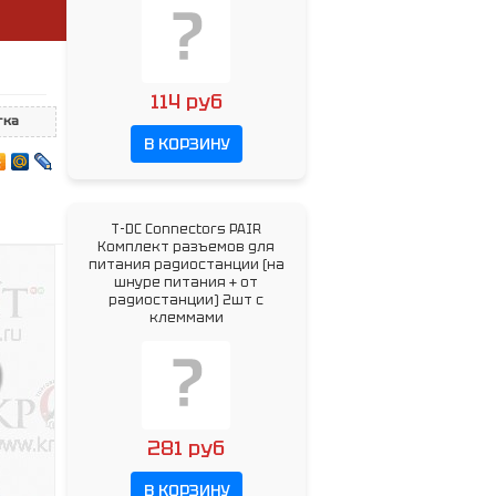
114 руб
тка
В КОРЗИНУ
T-DC Connectors PAIR
Комплект разъемов для
питания радиостанции (на
шнуре питания + от
радиостанции) 2шт с
клеммами
281 руб
В КОРЗИНУ