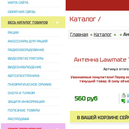
КАРТА САЙТА
ОБРАТНАЯ СВЯЗЬ
Каталог /
ВЕСЬ КАТАЛОГ ТОВАРОВ
РАЦИИ
Главная
Каталог
Ан
АКСЕССУАРЫ ДЛЯ РАЦИЙ
РАДИООБОРУДОВАНИЕ
Антенна Lawmate 
ВИДЕОРЕГИСТРАТОРЫ
ВИДЕОНАБЛЮДЕНИЕ
Артикул этого
АВТОЭЛЕКТРОНИКА
Уважаемые покупатели! Перед о
текущий товар. В силу объ
ПНЕВМАТИЧЕСКОЕ ОРУЖИЕ
ОХОТА И ТУРИЗМ
В
560 руб
В
ЗАЩИТА ИНФОРМАЦИИ
ПОЛЕЗНЫЕ ТОВАРЫ
В ВАШЕЙ КОРЗИНЕ СЕЙ
РАСПРОДАЖА