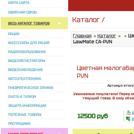
КАРТА САЙТА
ОБРАТНАЯ СВЯЗЬ
Каталог /
ВЕСЬ КАТАЛОГ ТОВАРОВ
РАЦИИ
Главная
Каталог
Цв
LawMate CA-PVN
АКСЕССУАРЫ ДЛЯ РАЦИЙ
РАДИООБОРУДОВАНИЕ
ВИДЕОРЕГИСТРАТОРЫ
Цветная малогаба
ВИДЕОНАБЛЮДЕНИЕ
PVN
АВТОЭЛЕКТРОНИКА
Артикул этого
ПНЕВМАТИЧЕСКОЕ ОРУЖИЕ
Уважаемые покупатели! Перед о
ОХОТА И ТУРИЗМ
текущий товар. В силу объ
ЗАЩИТА ИНФОРМАЦИИ
В
12500 руб
ПОЛЕЗНЫЕ ТОВАРЫ
В
РАСПРОДАЖА