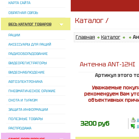
КАРТА САЙТА
ОБРАТНАЯ СВЯЗЬ
Каталог /
ВЕСЬ КАТАЛОГ ТОВАРОВ
РАЦИИ
Главная
Каталог
Ан
АКСЕССУАРЫ ДЛЯ РАЦИЙ
РАДИООБОРУДОВАНИЕ
Антенна ANT-12HI
ВИДЕОРЕГИСТРАТОРЫ
ВИДЕОНАБЛЮДЕНИЕ
Артикул этого т
АВТОЭЛЕКТРОНИКА
Уважаемые покупа
ПНЕВМАТИЧЕСКОЕ ОРУЖИЕ
рекомендуем Вам уто
объективных причи
ОХОТА И ТУРИЗМ
ЗАЩИТА ИНФОРМАЦИИ
ПОЛЕЗНЫЕ ТОВАРЫ
В
3200 руб
В
РАСПРОДАЖА