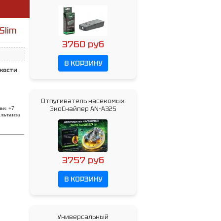
Slim
3760 руб
В КОРЗИНУ
кости
Отпугиватель насекомых
ве: +7
ЭкоСнайпер AN-A325
ультанта
3757 руб
В КОРЗИНУ
Универсальный