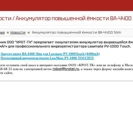
ости / Аккумулятор повышенной ёмкости BA-4400 
ная
Новости
Аккумулятор повышенной ёмкости BA-4400 Slim
ния
ООО "КРОТ-ТК"
предлагает покупателям аккумулятор выдающейся ём
мА/ч для профессионального видеорегистратора Lawmate PV-1000 Touch.
Аккумулятор BA-4400 Slim для Lawmate PV-1000Touch (4400mA)
Портативный видеорегистратор LawMate PV-1000 TOUCH5U
ете оставить свой заказ в интернет-магазине ООО «КРОТ-ТК» или по телефону в Моск
robot@krotel.ru
58-68-55 или по электронной почте
, а также через форму онлайн-конс
м сайте.