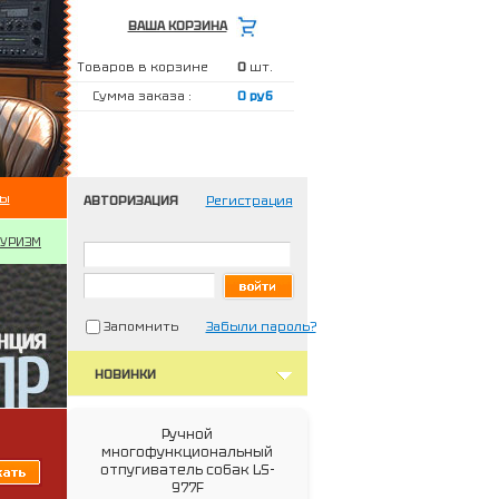
ВАША КОРЗИНА
Товаров в корзине
0
шт.
Сумма заказа :
0 руб
ты
АВТОРИЗАЦИЯ
Регистрация
ТУРИЗМ
Запомнить
Забыли пароль?
НОВИНКИ
Ручной
многофункциональный
отпугиватель собак LS-
977F